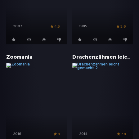
2007
1985
4.5
5.6
Drachenzähmen leicht gemacht 2
Zoomania
2016
2014
8
7.8