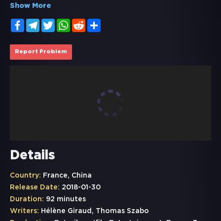
Show More
Facebook
Telegram
Twitter
WhatsApp
Reddit
Share
Report Problem
Details
Country:
France, China
Release Date:
2018-01-30
Duration:
92 minutes
Writers:
Hélène Giraud, Thomas Szabo