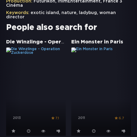
Production:
Futurikon, IfilmEntertainment, France 3
Cinéma
Keywords:
exotic island
,
nature
,
ladybug
,
woman
director
People also search for
Die Winzlinge - Operation Zuckerdose
Ein Monster in Paris
2013
2011
7.1
6.7