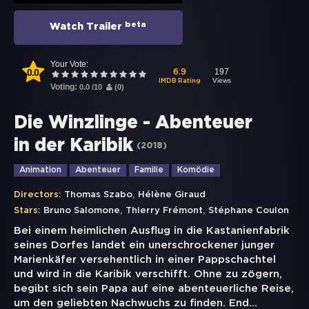
beta
Watch Trailer
Your Vote:
0.0
197
6.9
Views
IMDB Rating
Voting:
0.0
/
10
(
0
)
Die Winzlinge - Abenteuer
in der Karibik
(
2018
)
Animation
Abenteuer
Familie
Komödie
,
Directors:
Thomas Szabo
Hélène Giraud
,
,
Stars:
Bruno Salomone
Thierry Frémont
Stéphane Coulon
Bei einem heimlichen Ausflug in die Kastanienfabrik
seines Dorfes landet ein unerschrockener junger
Marienkäfer versehentlich in einer Pappschachtel
und wird in die Karibik verschifft. Ohne zu zögern,
begibt sich sein Papa auf eine abenteuerliche Reise,
um den geliebten Nachwuchs zu finden. End
...