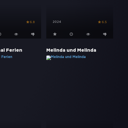
2024
6.8
6.5
al Ferien
Melinda und Melinda