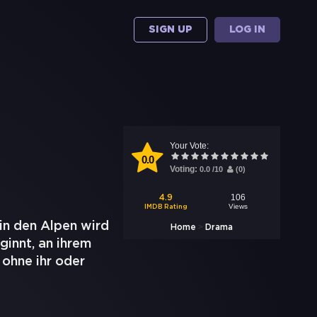
SIGN UP
LOG IN
Your Vote:
0.0
Voting:
0.0
/
10
(
0
)
106
4.9
Views
IMDB Rating
in den Alpen wird
>
Home
Drama
ginnt, an ihrem
 ohne ihr oder