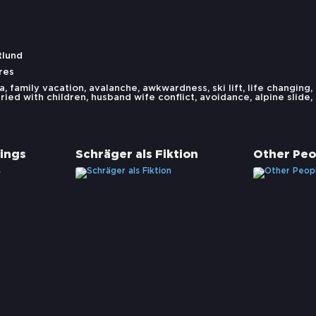
tlund
res
ia
,
family vacation
,
avalanche
,
awkwardness
,
ski lift
,
life changing
,
ried with children
,
husband wife conflict
,
avoidance
,
alpine slide
,
lings
Schräger als Fiktion
Other Peo