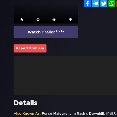
Facebook
Telegram
Twitt
beta
Watch Trailer
Report Problem
Details
Also Known As:
Force Majeure, Jim Rash s Downhill, 婚姻