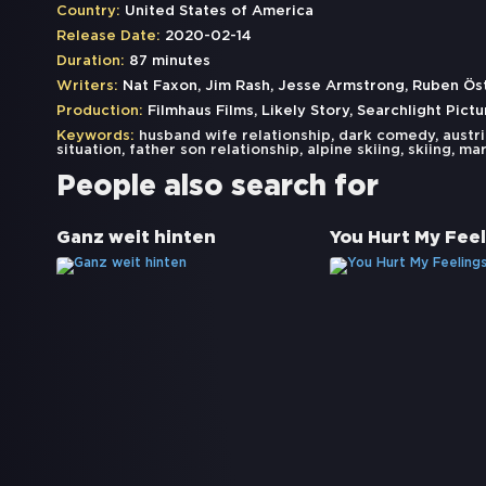
Country:
United States of America
Release Date:
2020-02-14
Duration:
87 minutes
Writers:
Nat Faxon, Jim Rash, Jesse Armstrong, Ruben Ös
Production:
Filmhaus Films, Likely Story, Searchlight Pictu
Keywords:
husband wife relationship
,
dark comedy
,
austr
situation
,
father son relationship
,
alpine skiing
,
skiing
,
mar
People also search for
Ganz weit hinten
You Hurt My Fee