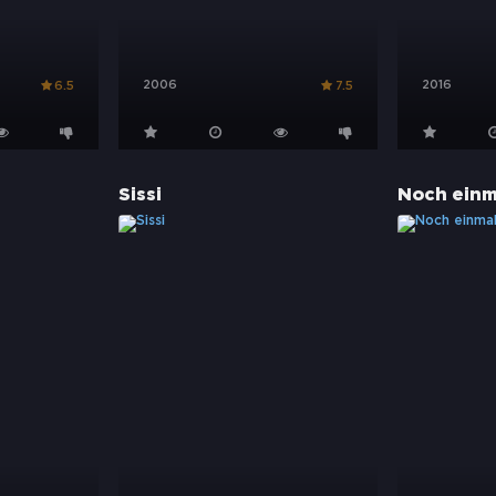
2006
2016
6.5
7.5
Sissi
Noch einm