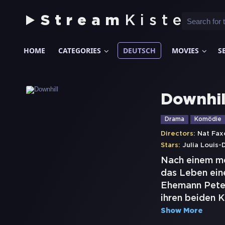
Stream
Kiste
HOME
CATEGORIES
DEUTSCH
MOVIES
S
Downhil
Drama
Komödie
Directors:
Nat Fax
Stars:
Julia Louis-
Nach einem me
das Leben eine
Ehemann Pete z
ihren beiden 
Show More