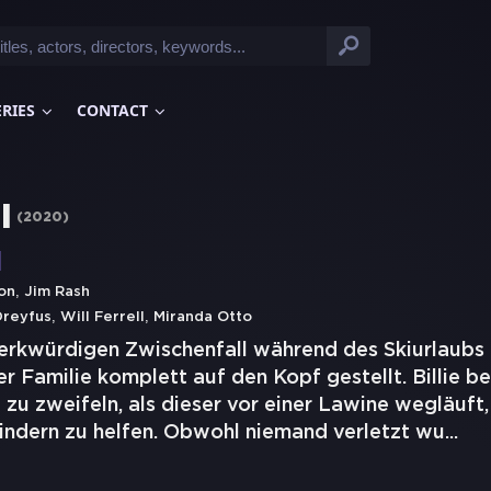
ERIES
CONTACT
l
(
2020
)
,
on
Jim Rash
,
,
Dreyfus
Will Ferrell
Miranda Otto
rkwürdigen Zwischenfall während des Skiurlaubs 
r Familie komplett auf den Kopf gestellt. Billie be
u zweifeln, als dieser vor einer Lawine wegläuft,
Kindern zu helfen. Obwohl niemand verletzt wu
...