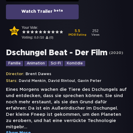
beta
Watch Trailer
Your Vote:
0.0
252
5.5
Views
IMDB Rating
Voting:
0.0
/
10
(
0
)
Dschungel Beat - Der Film
(
2020
)
Familie
Animation
Sci-Fi
Komödie
Director:
Brent Dawes
,
,
Stars:
David Menkin
David Rintoul
Gavin Peter
Eines Morgens wachen die Tiere des Dschungels auf
und entdecken, dass sie sprechen können. Sie sind
noch mehr erstaunt, als sie den Grund dafür
erfahren: Da ist ein Außerirdischer im Dschungel.
Der kleine Fneep ist gekommen, um den Planeten
zu erobern, und hat eine verrückte Technologie
mitgebr
...