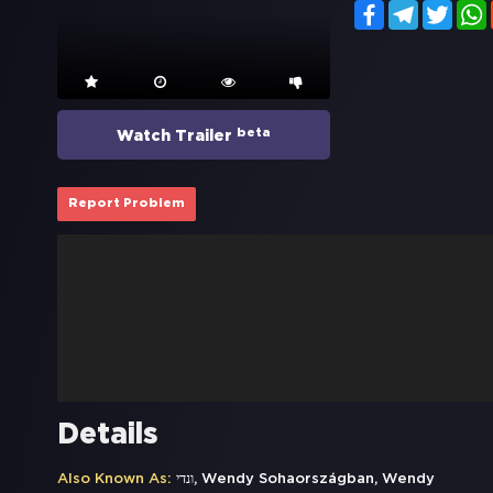
Facebook
Telegram
Twitt
beta
Watch Trailer
Report Problem
Details
Also Known As:
ונדי, Wendy Sohaországban, Wendy