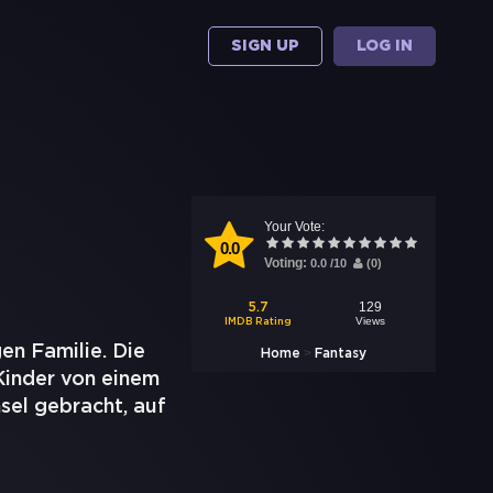
SIGN UP
LOG IN
Your Vote:
0.0
Voting:
0.0
/
10
(
0
)
129
5.7
Views
IMDB Rating
en Familie. Die
>
Home
Fantasy
Kinder von einem
sel gebracht, auf