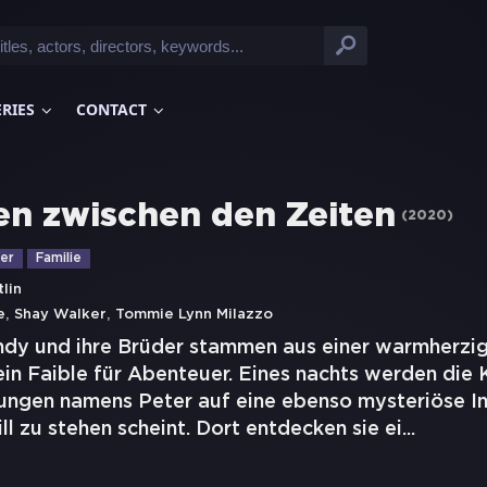
ERIES
CONTACT
en zwischen den Zeiten
(
2020
)
er
Familie
lin
,
,
e
Shay Walker
Tommie Lynn Milazzo
ndy und ihre Brüder stammen aus einer warmherzig
in Faible für Abenteuer. Eines nachts werden die 
ungen namens Peter auf eine ebenso mysteriöse In
ill zu stehen scheint. Dort entdecken sie ei
...