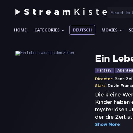
Stream
Kiste
HOME
CATEGORIES
DEUTSCH
MOVIES
S
Ein Leb
Fantasy
Abenteu
Director:
Benh Zeit
Stars:
Devin Franc
Die kleine We
Kinder haben e
mysteriösen J
der die Zeit st
Show More