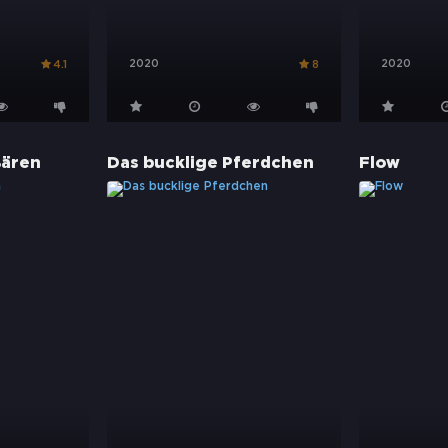
2020
2020
4.1
8
Bären
Das bucklige Pferdchen
Flow