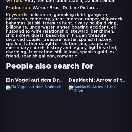
Writers:
Andy Tennant, John Claflin, Daniel Zelman
Production:
Warner Bros., De Line Pictures
Keywords:
helicopter
,
gambling debt
,
gangster
,
obsession
,
cemetery
,
yacht
,
mentor
,
rapper
,
shipwreck
,
bahamas
,
jet ski
,
treasure hunt
,
rivalry
,
scuba diving
,
billionaire
,
underwater
,
anger
,
boating accident
,
ex-
husband ex-wife relationship
,
steward
,
henchmen
,
ship's crew
,
quest
,
beach bum
,
hidden treasure
,
divorced couple
,
treasure hunter
,
spanish history
,
spoiled
,
father daughter relationship
,
sea plane
,
missionary church
,
history and legacy
,
lighthearted
,
charming
,
frustration
,
still in love
,
spanish gold
,
ex
friend
,
spanish galleon
,
romantic
People also search for
Ein Vogel auf dem Drahtseil
DanMachi: Arrow of the Orion