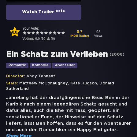
beta
Watch Trailer
Your Vote:
0.0
98
5.7
Views
IMDB Rating
Voting:
0.0
/
10
(
0
)
Ein Schatz zum Verlieben
(
2008
)
Romantik
Komödie
Abenteuer
Director:
Andy Tennant
,
,
Stars:
Matthew McConaughey
Kate Hudson
Donald
Sutherland
Jahrelang hat der draufgängerische Beau Ben in der
Karibik nach einem legendären Schatz gesucht und
dafür alles, auch die Ehe mit Tess, geopfert. Ein
sensationeller Fund, der Hinweise auf den Schatz
liefert, lässt Ben hoffen, dass es für den Abenteurer
und auch den Romantiker ein Happy End gebe
...
Show More