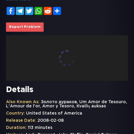
Facebook
Telegram
Twitter
WhatsApp
Reddit
Share
Report Problem
Details
Also Known As:
Золото дураков, Um Amor de Tesouro,
L'Amour de l'or, Amor y Tesoro, Kvailių auksas
Country:
United States of America
Release Date:
2008-02-08
Duration:
113 minutes