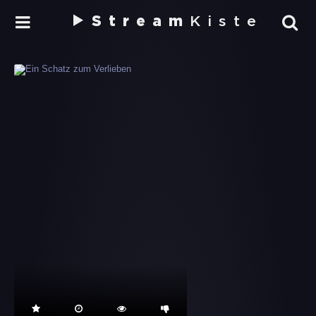
Stream
Kiste