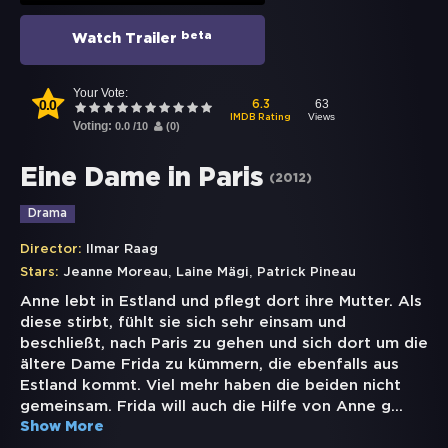
beta
Watch Trailer
Your Vote:
0.0
63
6.3
Views
IMDB Rating
Voting:
0.0
/
10
(
0
)
Eine Dame in Paris
(
2012
)
Drama
Director:
Ilmar Raag
,
,
Stars:
Jeanne Moreau
Laine Mägi
Patrick Pineau
Anne lebt in Estland und pflegt dort ihre Mutter. Als
diese stirbt, fühlt sie sich sehr einsam und
beschließt, nach Paris zu gehen und sich dort um die
ältere Dame Frida zu kümmern, die ebenfalls aus
Estland kommt. Viel mehr haben die beiden nicht
gemeinsam. Frida will auch die Hilfe von Anne g
...
Show More