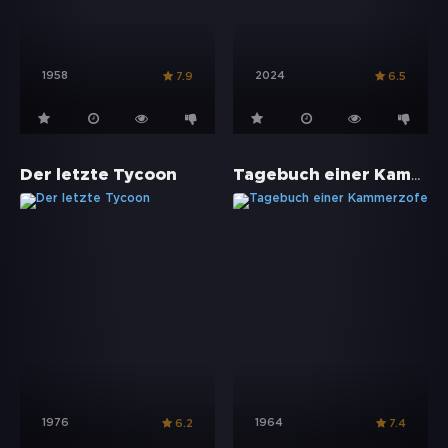
1958
2024
7.9
6.5
Tagebuch einer Kammerzofe
Der letzte Tycoon
1976
1964
6.2
7.4