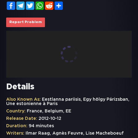
Facebook
Telegram
Twitter
WhatsApp
Reddit
Share
Report Problem
Details
Also Known As:
Eestlanna pariisis, Egy hölgy Párizsban,
Une estonienne à Paris
Country:
France, Belgium, EE
Release Date:
2012-10-12
Duration:
94 minutes
Writers:
Ilmar Raag, Agnès Feuvre, Lise Macheboeuf