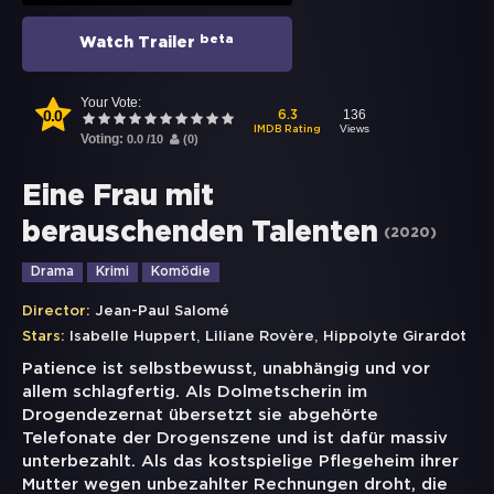
beta
Watch Trailer
Your Vote:
0.0
136
6.3
Views
IMDB Rating
Voting:
0.0
/
10
(
0
)
Eine Frau mit
berauschenden Talenten
(
2020
)
Drama
Krimi
Komödie
Director:
Jean-Paul Salomé
,
,
Stars:
Isabelle Huppert
Liliane Rovère
Hippolyte Girardot
Patience ist selbstbewusst, unabhängig und vor
allem schlagfertig. Als Dolmetscherin im
Drogendezernat übersetzt sie abgehörte
Telefonate der Drogenszene und ist dafür massiv
unterbezahlt. Als das kostspielige Pflegeheim ihrer
Mutter wegen unbezahlter Rechnungen droht, die