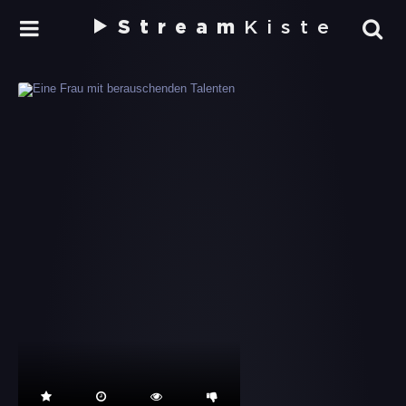
Stream
Kiste