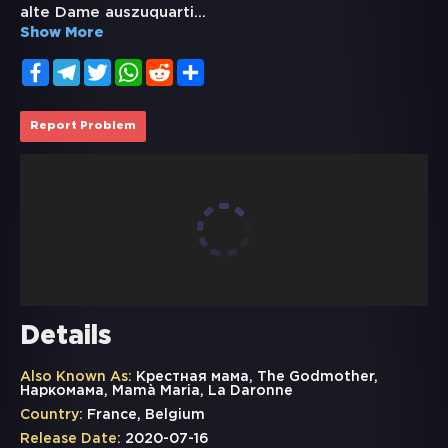
alte Dame auszuquarti
...
Show More
Facebook
Telegram
Twitter
WhatsApp
Reddit
Share
Report Problem
Details
Also Known As:
Крестная мама, The Godmother,
Наркомама, Mamà Maria, La Daronne
Country:
France, Belgium
Release Date:
2020-07-16