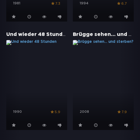
1981
1994
7.3
6.7
Und wieder 48 Stunden
Brügge sehen... und sterben?
1990
2008
5.9
7.9