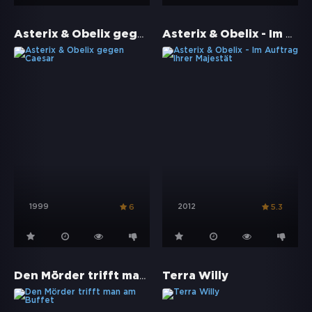
Asterix & Obelix gegen Caesar
Asterix & Obelix - Im Auftrag Ihrer Majestät
1999
2012
6
5.3
Den Mörder trifft man am Buffet
Terra Willy