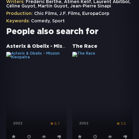
Writers:
Frédéric Berthe, Atmen Kelif, Laurent Abitbol,
Céline Guyot, Martin Guyot, Jean-Pierre Sinapi
Production:
Chic Films, J.F. Films, EuropaCorp
Keywords:
Comedy
,
Sport
People also search for
Asterix & Obelix - Mission Kleopatra
The Race
2002
2002
6.7
3.5