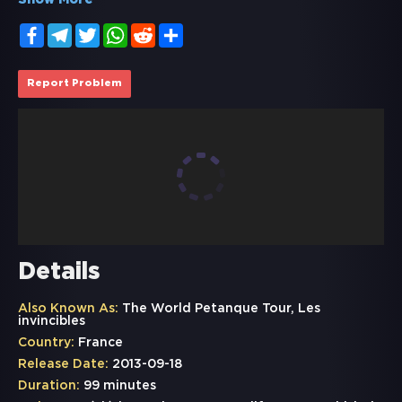
Show More
Facebook
Telegram
Twitter
WhatsApp
Reddit
Share
Report Problem
Details
Also Known As:
The World Petanque Tour, Les
invincibles
Country:
France
Release Date:
2013-09-18
Duration:
99 minutes