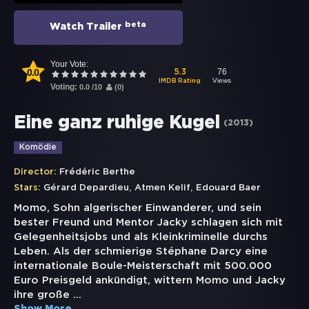
beta
Watch Trailer
Your Vote:
0.0
76
5.3
Views
IMDB Rating
Voting:
0.0
/
10
(
0
)
Eine ganz ruhige Kugel
(
2013
)
Komödie
Director:
Frédéric Berthe
,
,
Stars:
Gérard Depardieu
Atmen Kelif
Edouard Baer
Momo, Sohn algerischer Einwanderer, und sein
bester Freund und Mentor Jacky schlagen sich mit
Gelegenheitsjobs und als Kleinkriminelle durchs
Leben. Als der schmierige Stéphane Darcy eine
internationale Boule-Meisterschaft mit 500.000
Euro Preisgeld ankündigt, wittern Momo und Jacky
ihre große
...