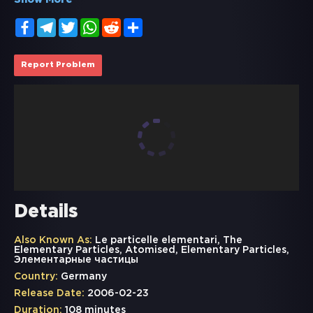
Show More
Facebook
Telegram
Twitter
WhatsApp
Reddit
Share
Report Problem
Details
Also Known As:
Le particelle elementari, The
Elementary Particles, Atomised, Elementary Particles,
Элементарные частицы
Country:
Germany
Release Date:
2006-02-23
Duration:
108 minutes