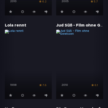
2010
2005
6.2
5.7
Jud Süß - Film ohne Gewissen
Lola rennt
1998
2010
7.6
6.1