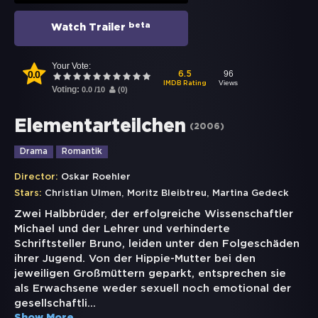
beta
Watch Trailer
Your Vote:
0.0
96
6.5
Views
IMDB Rating
Voting:
0.0
/
10
(
0
)
Elementarteilchen
(
2006
)
Drama
Romantik
Director:
Oskar Roehler
,
,
Stars:
Christian Ulmen
Moritz Bleibtreu
Martina Gedeck
Zwei Halbbrüder, der erfolgreiche Wissenschaftler
Michael und der Lehrer und verhinderte
Schriftsteller Bruno, leiden unter den Folgeschäden
ihrer Jugend. Von der Hippie-Mutter bei den
jeweiligen Großmüttern geparkt, entsprechen sie
als Erwachsene weder sexuell noch emotional der
gesellschaftli
...