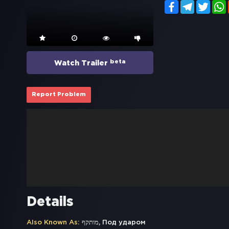
Facebook
Telegram
Twitt
beta
Watch Trailer
Report Problem
Details
Also Known As:
מותקף, Под ударом