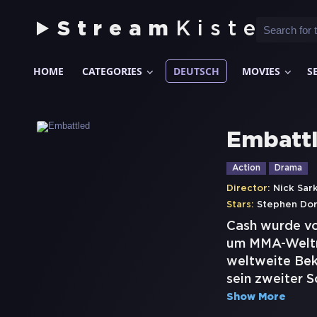
Stream
Kiste
HOME
CATEGORIES
DEUTSCH
MOVIES
S
Embatt
Action
Drama
Director:
Nick Sar
Stars:
Stephen Dor
Cash wurde vo
um MMA-Weltme
weltweite Bek
sein zweiter 
Show More