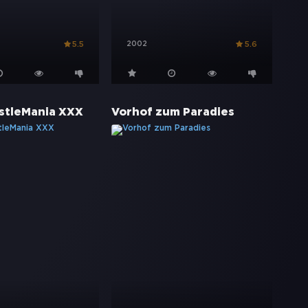
2002
5.5
5.6
tleMania XXX
Vorhof zum Paradies