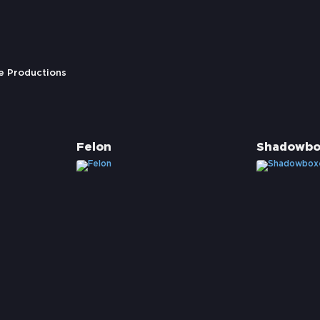
ue Productions
r
Felon
Shadowbo