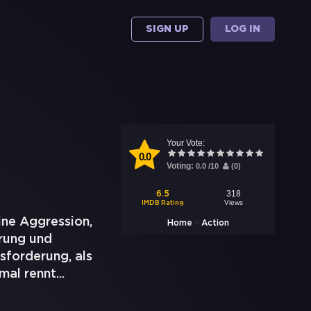
SIGN UP
LOG IN
Your Vote:
0.0
Voting:
0.0
/
10
(
0
)
318
6.5
Views
IMDB Rating
ine Aggression,
>
Home
Action
rung und
sforderung, als
mal rennt
...