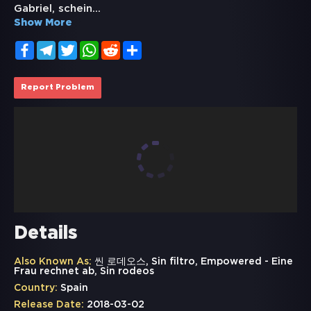
Gabriel, schein
...
Show More
Facebook
Telegram
Twitter
WhatsApp
Reddit
Share
Report Problem
Details
Also Known As:
씬 로데오스, Sin filtro, Empowered - Eine
Frau rechnet ab, Sin rodeos
Country:
Spain
Release Date:
2018-03-02