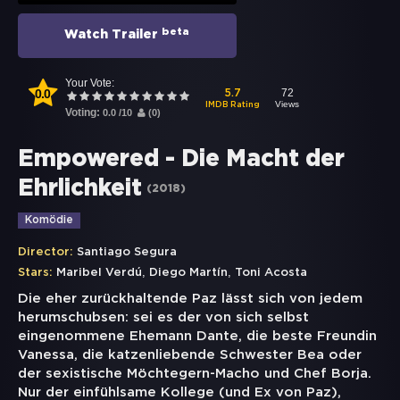
beta
Watch Trailer
Your Vote:
0.0
72
5.7
Views
IMDB Rating
Voting:
0.0
/
10
(
0
)
Empowered - Die Macht der
Ehrlichkeit
(
2018
)
Komödie
Director:
Santiago Segura
,
,
Stars:
Maribel Verdú
Diego Martín
Toni Acosta
Die eher zurückhaltende Paz lässt sich von jedem
herumschubsen: sei es der von sich selbst
eingenommene Ehemann Dante, die beste Freundin
Vanessa, die katzenliebende Schwester Bea oder
der sexistische Möchtegern-Macho und Chef Borja.
Nur der einfühlsame Kollege (und Ex von Paz),