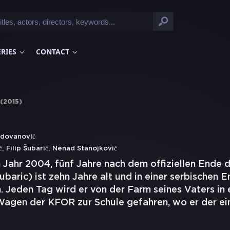
ERIES
CONTACT
(
2015
)
dovanović
,
,
ć
Filip Šubarić
Nenad Stanojković
Jahr 2004, fünf Jahre nach dem offiziellen Ende d
ubaric) ist zehn Jahre alt und in einer serbischen E
 Jeden Tag wird er von der Farm seines Vaters in
agen der KFOR zur Schule gefahren, wo er der ein