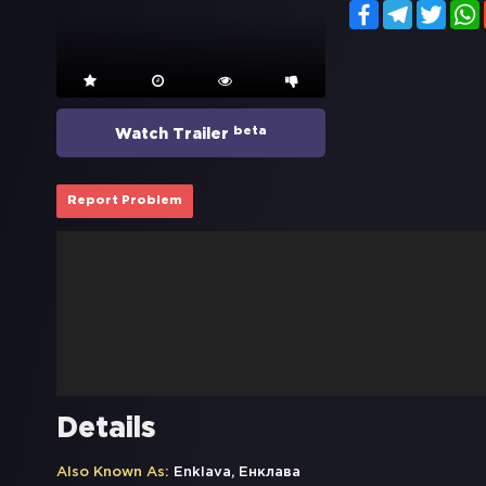
Facebook
Telegram
Twitt
beta
Watch Trailer
Report Problem
Details
Also Known As:
Enklava, Енклава