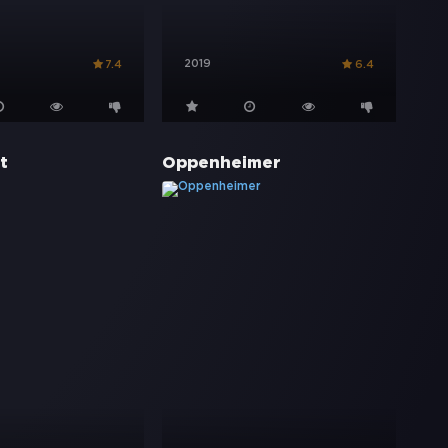
2019
7.4
6.4
t
Oppenheimer