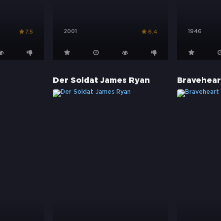
2001
1946
7.5
6.4
Der Soldat James Ryan
Bravehear