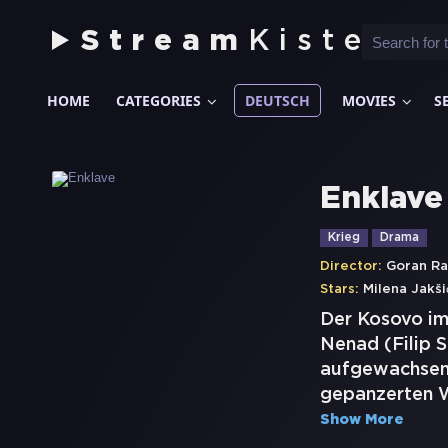
Stream
Kiste
HOME
CATEGORIES
DEUTSCH
MOVIES
S
Enklave
Krieg
Drama
Director:
Goran Ra
Stars:
Milena Jakši
Der Kosovo im 
Nenad (Filip S
aufgewachsen.
gepanzerten W
Show More