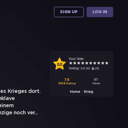
SIGN UP
LOG IN
Your Vote:
0.0
Voting:
0.0
/
10
(
0
)
97
7.6
Views
IMDB Rating
es Krieges dort.
>
Home
Krieg
nklave
 einem
zige noch ver
...