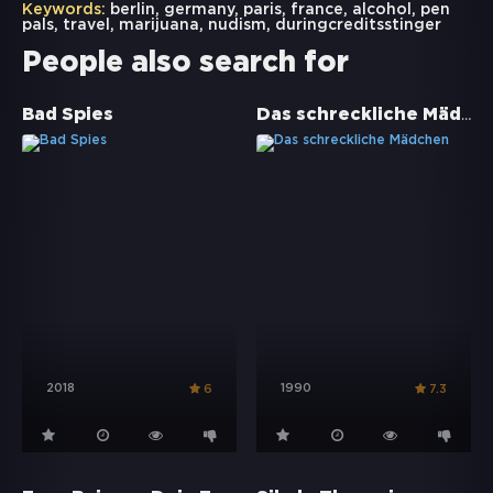
Keywords:
berlin
,
germany
,
paris
,
france
,
alcohol
,
pen
pals
,
travel
,
marijuana
,
nudism
,
duringcreditsstinger
People also search for
Das schreckliche Mädchen
Bad Spies
2018
1990
6
7.3