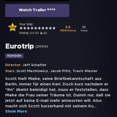
beta
Watch Trailer
Your Vote:
0.0
92
6.6
Views
IMDB Rating
Voting:
0.0
/
10
(
0
)
Eurotrip
(
2004
)
Komödie
Director:
Jeff Schaffer
,
,
Stars:
Scott Mechlowicz
Jacob Pitts
Travis Wester
Scott hielt Mieke, seine Briefbekanntschaft aus
Berlin, immer für einen Kerl. Doch kurz nachdem er
“ihn” übelst beleidigt hat, muss er feststellen, dass
Mieke die Frau seiner Träume ist. Dumm nur, daß sie
jetzt auf keine E-mail mehr antworten will. Also
macht sich Scott kurzerhand mit seinem Ku
...
Show More