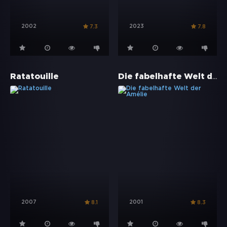
2002
2023
7.3
7.8
Die fabelhafte Welt der Amélie
Ratatouille
2007
2001
8.1
8.3