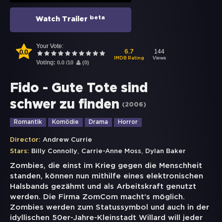
beta
Watch Trailer
Your Vote:
0.0
144
6.7
Views
IMDB Rating
Voting:
0.0
/
10
(
0
)
Fido - Gute Tote sind
schwer zu finden
(
2006
)
Romantik
Komödie
Drama
Horror
Director:
Andrew Currie
,
,
Stars:
Billy Connolly
Carrie-Anne Moss
Dylan Baker
Zombies, die einst im Krieg gegen die Menschheit
standen, können nun mithilfe eines elektronischen
Halsbands gezähmt und als Arbeitskraft genutzt
werden. Die Firma ZomCom macht‘s möglich.
Zombies werden zum Statussymbol und auch in der
idyllischen 50er-Jahre-Kleinstadt Willard will jeder