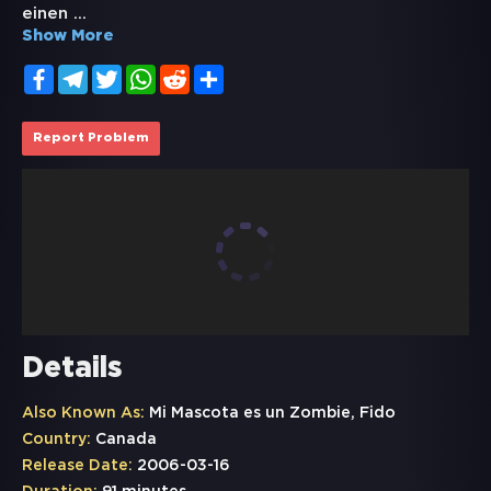
einen
...
Show More
Facebook
Telegram
Twitter
WhatsApp
Reddit
Share
Report Problem
Details
Also Known As:
Mi Mascota es un Zombie, Fido
Country:
Canada
Release Date:
2006-03-16