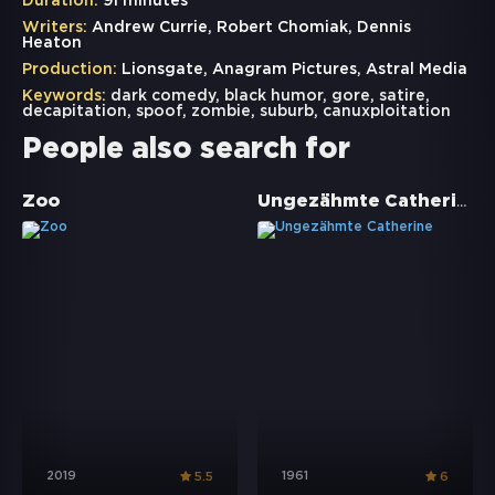
Duration:
91 minutes
Writers:
Andrew Currie, Robert Chomiak, Dennis
Heaton
Production:
Lionsgate, Anagram Pictures, Astral Media
Keywords:
dark comedy
,
black humor
,
gore
,
satire
,
decapitation
,
spoof
,
zombie
,
suburb
,
canuxploitation
People also search for
Ungezähmte Catherine
Zoo
2019
1961
5.5
6