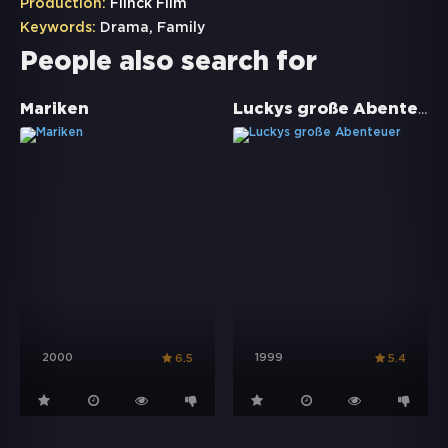
Production:
Flinck Film
Keywords:
Drama
,
Family
People also search for
Luckys große Abenteuer
Mariken
2000
1999
6.5
5.4