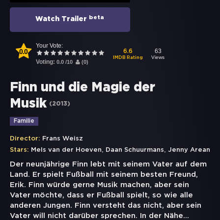
beta
Watch Trailer
Your Vote:
0.0
63
6.6
Views
IMDB Rating
Voting:
0.0
/
10
(
0
)
Finn und die Magie der
Musik
(
2013
)
Familie
Director:
Frans Weisz
,
,
Stars:
Mels van der Hoeven
Daan Schuurmans
Jenny Arean
Der neunjährige Finn lebt mit seinem Vater auf dem
Land. Er spielt Fußball mit seinem besten Freund,
Erik. Finn würde gerne Musik machen, aber sein
Vater möchte, dass er Fußball spielt, so wie alle
anderen Jungen. Finn versteht das nicht, aber sein
Vater will nicht darüber sprechen. In der Nähe
...