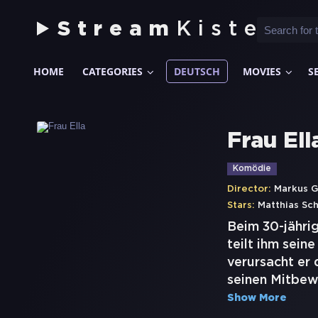
Stream
Kiste
HOME
CATEGORIES
DEUTSCH
MOVIES
S
Frau Ell
Komödie
Director:
Markus G
Stars:
Matthias Sc
Beim 30-jährig
teilt ihm sein
verursacht er 
seinen Mitbewo
Show More