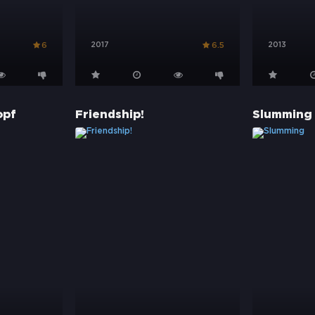
2017
2013
6
6.5
opf
Friendship!
Slumming