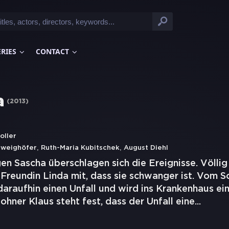
ERIES
CONTACT
a
(
2013
)
oller
,
,
hweighöfer
Ruth-Maria Kubitschek
August Diehl
en Sascha überschlagen sich die Ereignisse. Völli
e Freundin Linda mit, dass sie schwanger ist. Vom 
daraufhin einen Unfall und wird ins Krankenhaus ein
hner Klaus steht fest, dass der Unfall eine
...