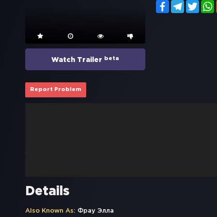
Facebook
Telegram
Twitt
beta
Watch Trailer
Report Problem
Details
Also Known As:
Фрау Элла