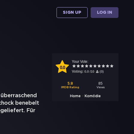
SIGN UP
LOG IN
Your Vote:
0.0
Voting:
0.0
/
10
(
0
)
85
5.8
Views
IMDB Rating
g überraschend
>
Home
Komödie
Schock benebelt
geliefert. Für