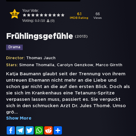
Your Vote:
0.0
66
6.1
Views
IMDB Rating
Voting:
0.0
/
10
(
0
)
Frühlingsgefühle
(
2013
)
Drama
Director:
Thomas Jauch
,
,
Stars:
Simone Thomalla
Carolyn Genzkow
Marco Girnth
Katja Baumann glaubt seit der Trennung von ihrem
untreuen Ehemann nicht mehr an die Liebe und
schon gar nicht an die auf den ersten Blick. Doch als
sie sich im Krankenhaus eine Tetanuns-Spritze
verpassen lassen muss, passiert es. Sie verguckt
sich in den schmucken Arzt Dr. Jules Thomé. Umso
grö
...
Show More
Facebook
Telegram
Twitter
WhatsApp
Reddit
Share