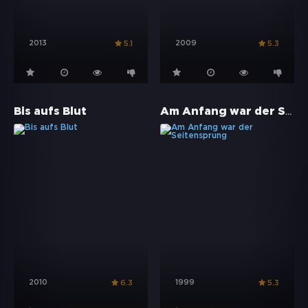
2013
2009
5.1
5.3
Am Anfang war der Seitensprung
Bis aufs Blut
2010
1999
6.3
5.3