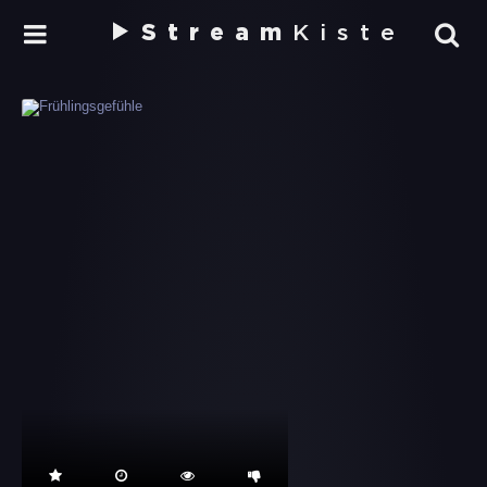
Stream
Kiste