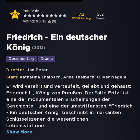
Your Vote:
0.0
252
7.2
Views
IMDB Rating
Voting:
0.0
/
10
(
0
)
Friedrich - Ein deutscher
König
(
2012
)
Documentary
Drama
Director:
Jan Peter
,
,
Stars:
Katharina Thalbach
Anna Thalbach
Oliver Nägele
Er wird verehrt und verteufelt, geliebt und gehasst:
Friedrich II., König von Preußen. Der "alte Fritz" ist
eine der monumentalen Erscheinungen der
Geschichte - und eine der umstrittensten. "Friedrich
- Ein deutscher König" beschreibt in markanten
Schlüsselszenen die wesentlichen
Lebensstatione
...
Show More