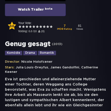
beta
Watch Trailer
Your Vote:
0.0
81
7
Views
IMDB Rating
Voting:
0.0
/
10
(
0
)
Genug gesagt
(
2013
)
Komödie
Drama
Romantik
Director:
Nicole Holofcener
,
,
Stars:
Julia Louis-Dreyfus
James Gandolfini
Catherine
Keener
Eva ist geschieden und alleinerziehende Mutter
einer Tochter, deren Weggang ans College
bevorsteht, was Eva zu schaffen macht. Wenigstens
ihre Arbeit als Masseurin lenkt sie ab, bis sie den
lustigen und sympathischen Albert kennenlernt, der
ebenfalls allein lebt und ihr wie ein Gleichgesinnter
...