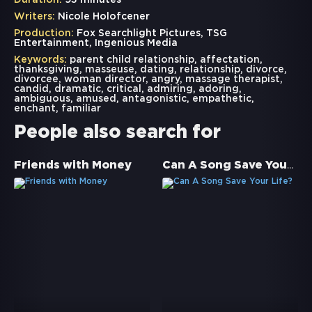
Duration:
93 minutes
Writers:
Nicole Holofcener
Production:
Fox Searchlight Pictures, TSG
Entertainment, Ingenious Media
Keywords:
parent child relationship
,
affectation
,
thanksgiving
,
masseuse
,
dating
,
relationship
,
divorce
,
divorcee
,
woman director
,
angry
,
massage therapist
,
candid
,
dramatic
,
critical
,
admiring
,
adoring
,
ambiguous
,
amused
,
antagonistic
,
empathetic
,
enchant
,
familiar
People also search for
Can A Song Save Your Life?
Friends with Money