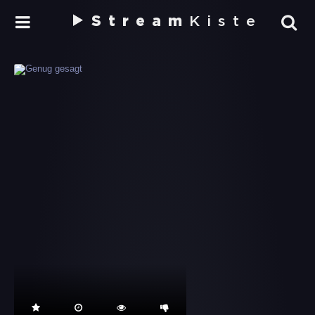
Stream
Kiste