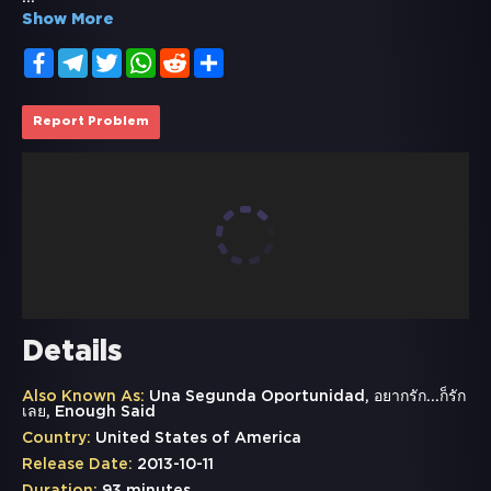
Show More
Facebook
Telegram
Twitter
WhatsApp
Reddit
Share
Report Problem
Details
Also Known As:
Una Segunda Oportunidad, อยากรัก...ก็รัก
เลย, Enough Said
Country:
United States of America
Release Date:
2013-10-11