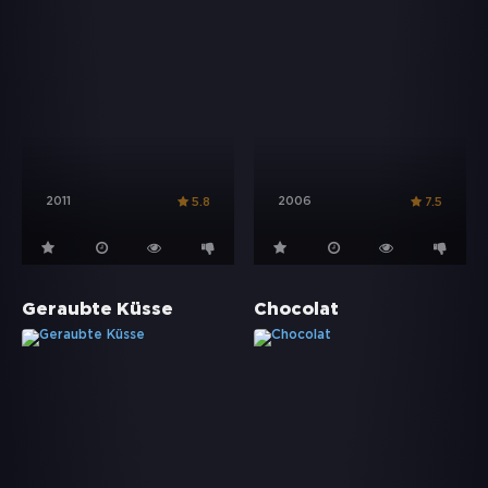
2011
2006
5.8
7.5
Geraubte Küsse
Chocolat