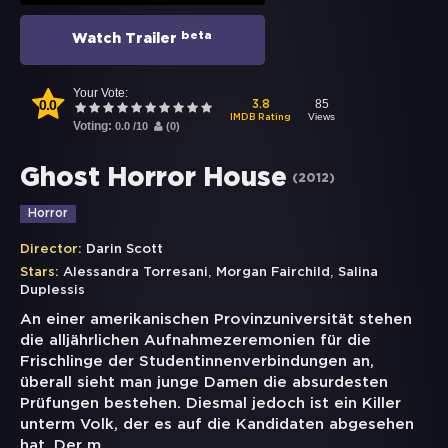
beta
Watch Trailer
Your Vote:
0.0
85
3.8
Views
IMDB Rating
Voting:
0.0
/
10
(
0
)
Ghost Horror House
(
2012
)
Horror
Director:
Darin Scott
,
,
Stars:
Alessandra Torresani
Morgan Fairchild
Salina
Duplessis
An einer amerikanischen Provinzuniversität stehen
die alljährlichen Aufnahmezeremonien für die
Frischlinge der Studentinnenverbindungen an,
überall sieht man junge Damen die absurdesten
Prüfungen bestehen. Diesmal jedoch ist ein Killer
unterm Volk, der es auf die Kandidaten abgesehen
hat. Der m
...