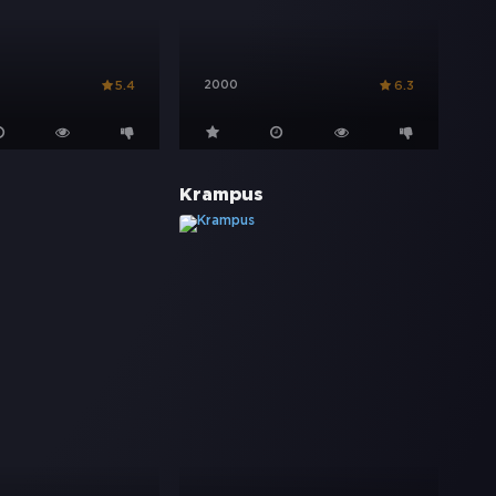
2000
5.4
6.3
Krampus