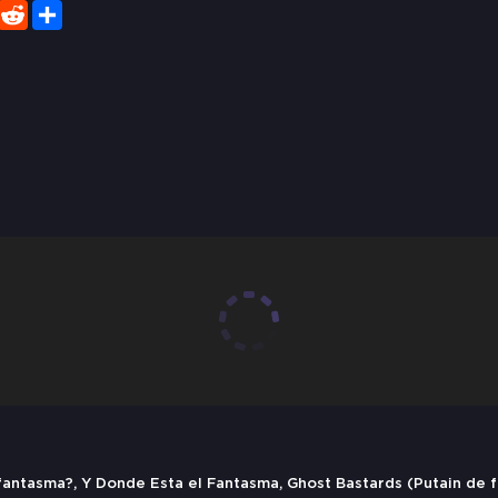
er
WhatsApp
Reddit
Share
fantasma?, Y Donde Esta el Fantasma, Ghost Bastards (Putain de 