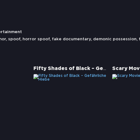
ertainment
mor
,
spoof
,
horror spoof
,
fake documentary
,
demonic possession
,
Fifty Shades of Black – Gefährliche Hiebe
Scary Mov