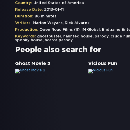
Country:
United States of America
Release Date:
2013-01-11
Duration:
86 minutes
Writers:
Marlon Wayans, Rick Alvarez
Production:
Open Road Films (II), IM Global, Endgame Ent
Keywords:
ghostbuster
,
haunted house
,
parody
,
crude hu
spooky house
,
horror parody
People also search for
Ghost Movie 2
Vicious Fun