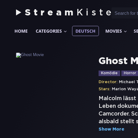
Stream
Kiste
HOME
CATEGORIES
DEUTSCH
MOVIES
S
Ghost M
Komödie
Horror
Director:
Michael 
Stars:
Marlon Way
Malcolm lässt 
Leben dokumen
Camcorder. Sch
alsbald stellt
Show More