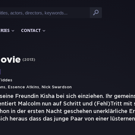
ERIES
CONTACT
ovie
(
2013
)
Tiddes
,
,
ans
Essence Atkins
Nick Swardson
seine Freundin Kisha bei sich einziehen. Ihr gemei
tiert Malcolm nun auf Schritt und (Fehl)Tritt mit
on in der ersten Nacht geschehen unerklärliche Er
 sich heraus dass das junge Paar von einer lüsternen