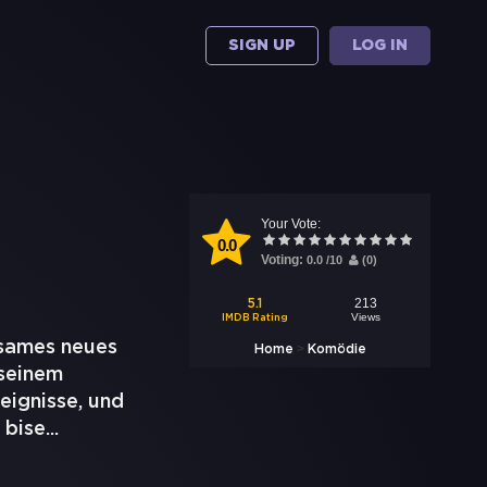
SIGN UP
LOG IN
Your Vote:
0.0
Voting:
0.0
/
10
(
0
)
213
5.1
Views
IMDB Rating
nsames neues
>
Home
Komödie
 seinem
eignisse, und
 bise
...