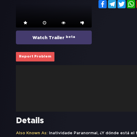
Facebook
Telegram
Twitt
beta
Watch Trailer
Report Problem
Details
Also Known As:
Inatividade Paranormal, ¿Y dónde está el 