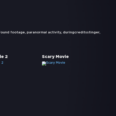
found footage
,
paranormal activity
,
duringcreditsstinger
,
ie 2
Scary Movie