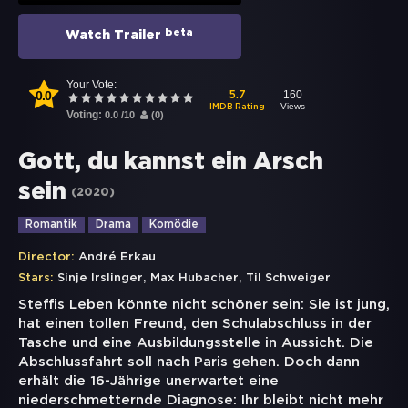
beta
Watch Trailer
Your Vote:
0.0
160
5.7
Views
IMDB Rating
Voting:
0.0
/
10
(
0
)
Gott, du kannst ein Arsch
sein
(
2020
)
Romantik
Drama
Komödie
Director:
André Erkau
,
,
Stars:
Sinje Irslinger
Max Hubacher
Til Schweiger
Steffis Leben könnte nicht schöner sein: Sie ist jung,
hat einen tollen Freund, den Schulabschluss in der
Tasche und eine Ausbildungsstelle in Aussicht. Die
Abschlussfahrt soll nach Paris gehen. Doch dann
erhält die 16-Jährige unerwartet eine
niederschmetternde Diagnose: Ihr bleibt nicht mehr