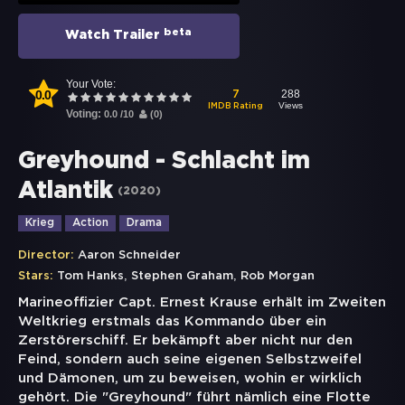
beta
Watch Trailer
Your Vote:
0.0
288
7
Views
IMDB Rating
Voting:
0.0
/
10
(
0
)
Greyhound - Schlacht im
Atlantik
(
2020
)
Krieg
Action
Drama
Director:
Aaron Schneider
,
,
Stars:
Tom Hanks
Stephen Graham
Rob Morgan
Marineoffizier Capt. Ernest Krause erhält im Zweiten
Weltkrieg erstmals das Kommando über ein
Zerstörerschiff. Er bekämpft aber nicht nur den
Feind, sondern auch seine eigenen Selbstzweifel
und Dämonen, um zu beweisen, wohin er wirklich
gehört. Die "Greyhound" führt nämlich eine Flotte