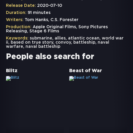
Release Date:
2020-07-10
Duration:
91 minutes
Writers:
Tom Hanks, C.S. Forester
Production:
Apple Original Films, Sony Pictures
Releasing, Stage 6 Films
Keywords:
submarine
,
allies
,
atlantic ocean
,
world war
ii
,
based on true story
,
convoy
,
battleship
,
naval
warfare
,
naval battleship
People also search for
Blitz
Beast of War