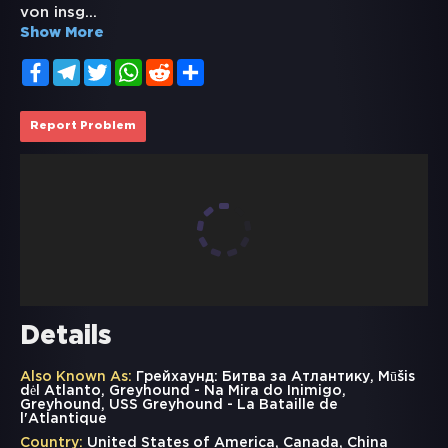
von insg
...
Show More
Facebook
Telegram
Twitter
WhatsApp
Reddit
Share
Report Problem
Details
Also Known As:
Грейхаунд: Битва за Атлантику, Mūšis
dėl Atlanto, Greyhound - Na Mira do Inimigo,
Greyhound, USS Greyhound - La Bataille de
l'Atlantique
Country:
United States of America, Canada, China