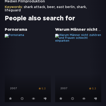
Medien Filmproduktion
Keywords:
shark attack
,
beer
,
east berlin
,
shark
,
lifeguard
People also search for
Warum Männer nicht zuhören und Frauen schlecht einparken
Pornorama
2007
2007
5.3
5.3