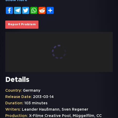
Show More
Facebook
Telegram
Twitter
WhatsApp
Reddit
Share
Report Problem
Details
Country:
Germany
Release Date:
2013-03-14
Duration:
103 minutes
Writers:
Leander Haußmann, Sven Regener
Production:
X-Filme Creative Pool, Müggelfilm, CC