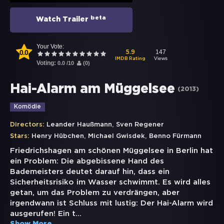
beta
Watch Trailer
Your Vote:
0.0
147
5.9
Views
IMDB Rating
Voting:
0.0
/
10
(
0
)
Hai-Alarm am Müggelsee
(
2013
)
Komödie
,
Directors:
Leander Haußmann
Sven Regener
,
,
Stars:
Henry Hübchen
Michael Gwisdek
Benno Fürmann
Friedrichshagen am schönen Müggelsee in Berlin hat
ein Problem: Die abgebissene Hand des
Bademeisters deutet darauf hin, dass ein
Sicherheitsrisiko im Wasser schwimmt. Es wird alles
getan, um das Problem zu verdrängen, aber
irgendwann ist Schluss mit lustig: Der Hai-Alarm wird
ausgerufen! Ein t
...