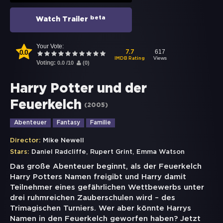
beta
Watch Trailer
Your Vote:
0.0
617
7.7
Views
IMDB Rating
Voting:
0.0
/
10
(
0
)
Harry Potter und der
Feuerkelch
(
2005
)
Abenteuer
Fantasy
Familie
Director:
Mike Newell
,
,
Stars:
Daniel Radcliffe
Rupert Grint
Emma Watson
Das große Abenteuer beginnt, als der Feuerkelch
Harry Potters Namen freigibt und Harry damit
Teilnehmer eines gefährlichen Wettbewerbs unter
drei ruhmreichen Zauberschulen wird – des
Trimagischen Turniers. Wer aber könnte Harrys
Namen in den Feuerkelch geworfen haben? Jetzt