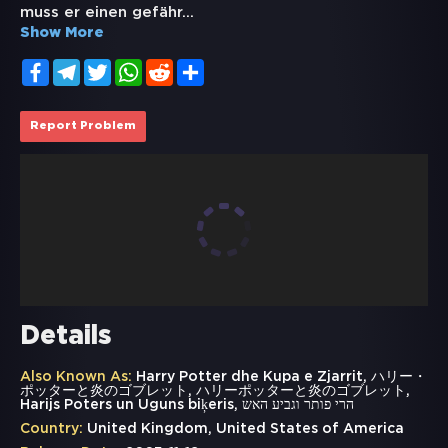
muss er einen gefähr
...
Show More
Facebook
Telegram
Twitter
WhatsApp
Reddit
Share
Report Problem
Details
Also Known As:
Harry Potter dhe Kupa e Zjarrit, ハリー・
ポッターと炎のゴブレット, ハリーポッターと炎のゴブレット,
Harijs Poters un Uguns biķeris, הרי פותר וגביע האש
Country:
United Kingdom, United States of America