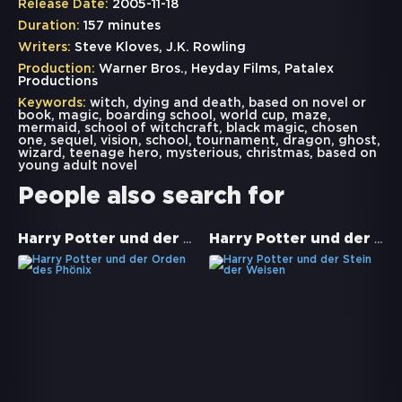
Release Date:
2005-11-18
Duration:
157 minutes
Writers:
Steve Kloves, J.K. Rowling
Production:
Warner Bros., Heyday Films, Patalex
Productions
Keywords:
witch
,
dying and death
,
based on novel or
book
,
magic
,
boarding school
,
world cup
,
maze
,
mermaid
,
school of witchcraft
,
black magic
,
chosen
one
,
sequel
,
vision
,
school
,
tournament
,
dragon
,
ghost
,
wizard
,
teenage hero
,
mysterious
,
christmas
,
based on
young adult novel
People also search for
Harry Potter und der Orden des Phönix
Harry Potter und der Stein der Weisen