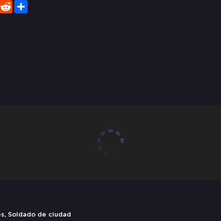
er
WhatsApp
Reddit
Share
s, Soldado de ciudad