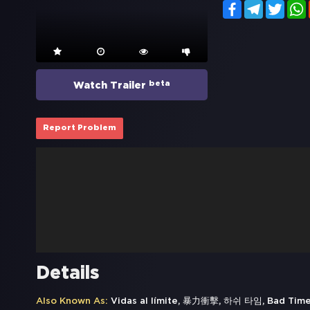
Facebook
Telegram
Twitt
beta
Watch Trailer
Report Problem
Details
Also Known As:
Vidas al límite, 暴力衝擊, 하쉬 타임, Bad Time