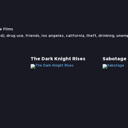
e Films
sd)
,
drug use
,
friends
,
los angeles
,
california
,
theft
,
drinking
,
unem
The Dark Knight Rises
Sabotage