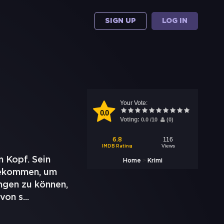
SIGN UP
LOG IN
Your Vote:
0.0
Voting:
0.0
/
10
(
0
)
116
6.8
Views
IMDB Rating
m Kopf. Sein
>
Home
Krimi
bekommen, um
ngen zu können,
 von s
...