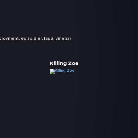
ployment
,
ex soldier
,
lapd
,
vinegar
Killing Zoe