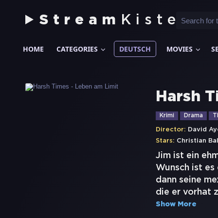
Stream
Kiste
HOME
CATEGORIES
DEUTSCH
MOVIES
S
Harsh T
Krimi
Drama
Th
Director:
David Ay
Stars:
Christian Ba
Jim ist ein eh
Wunsch ist es
dann seine mex
die er vorhat
Show More