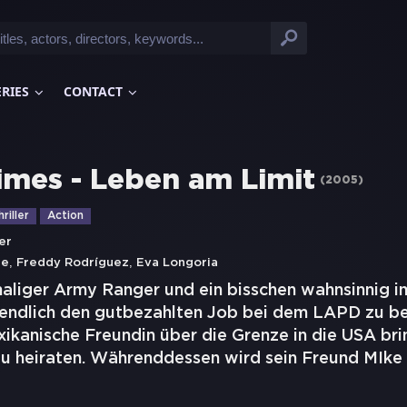
ERIES
CONTACT
imes - Leben am Limit
(
2005
)
riller
Action
er
,
,
le
Freddy Rodríguez
Eva Longoria
maliger Army Ranger und ein bisschen wahnsinnig i
 endlich den gutbezahlten Job bei dem LAPD zu 
ikanische Freundin über die Grenze in die USA bri
 zu heiraten. Währenddessen wird sein Freund MIke