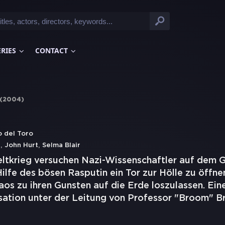
ERIES
CONTACT
(
2004
)
o del Toro
,
,
n
John Hurt
Selma Blair
ltkrieg versuchen Nazi-Wissenschaftler auf dem 
ilfe des bösen Rasputin ein Tor zur Hölle zu öffne
os zu ihren Gunsten auf die Erde loszulassen. Ein
ation unter der Leitung von Professor "Broom" B