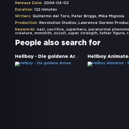
Release Date:
2004-04-02
Duration:
122 minutes
Writers:
Guillermo del Toro, Peter Briggs, Mike Mignola
Production:
Revolution Studios, Lawrence Gordon Product
Keywords:
nazi
,
sacrifice
,
superhero
,
paranormal phenom
creature
,
monolith
,
occult
,
super strength
,
father figure
,
r
People also search for
Hellboy - Die goldene Armee