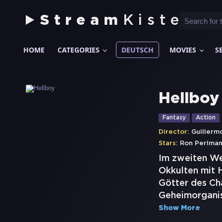
Stream
Kiste
HOME
CATEGORIES
DEUTSCH
MOVIES
S
Hellboy
Fantasy
Action
Director:
Guillerm
Stars:
Ron Perlma
Im zweiten We
Okkulten mit H
Götter des Cha
Geheimorganis
Show More