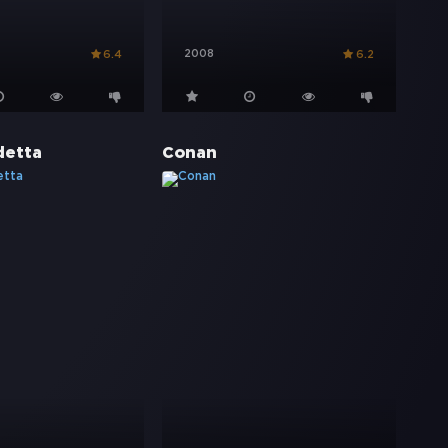
2008
6.4
6.2
detta
Conan