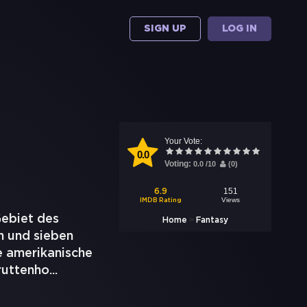
SIGN UP
LOG IN
Your Vote:
0.0
Voting:
0.0
/
10
(
0
)
151
6.9
Views
IMDB Rating
Gebiet des
>
Home
Fantasy
n und sieben
e amerikanische
ruttenho
...