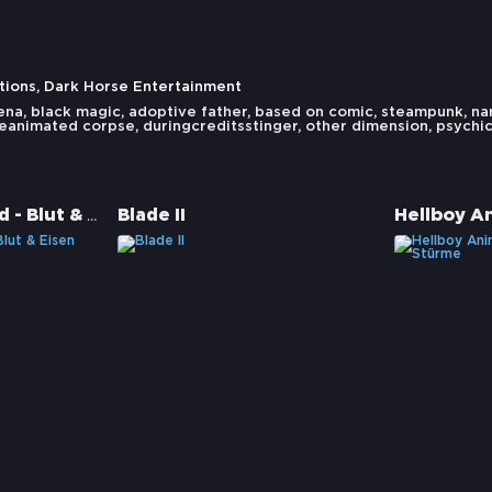
ions, Dark Horse Entertainment
ena
,
black magic
,
adoptive father
,
based on comic
,
steampunk
,
na
eanimated corpse
,
duringcreditsstinger
,
other dimension
,
psychi
Hellboy Animated - Blut & Eisen
Blade II