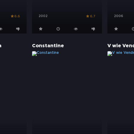
2002
2006
6.6
6.7
a
Constantine
V wie Ven