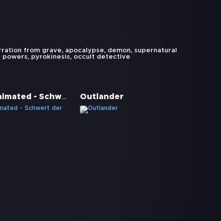
rration from grave
,
apocalypse
,
demon
,
supernatural
c powers
,
pyrokinesis
,
occult detective
Hellboy Animated - Schwert der Stürme
Outlander