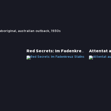
aboriginal
,
australian outback
,
1930s
Red Secrets: Im Fadenkreuz Stalins
Attentat 