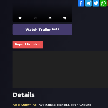
Facebook
Telegram
Twitt
beta
Watch Trailer
Report Problem
Details
Also Known As:
Avstralska planota, High Ground