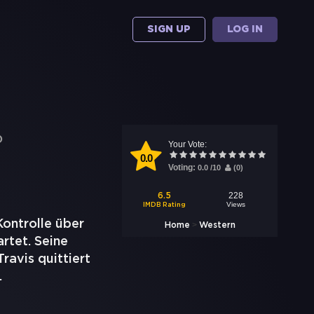
SIGN UP
LOG IN
)
Your Vote:
0.0
Voting:
0.0
/
10
(
0
)
228
6.5
Views
IMDB Rating
Kontrolle über
>
Home
Western
rtet. Seine
ravis quittiert
.