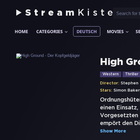
Stream
Kiste
HOME
CATEGORIES
DEUTSCH
MOVIES
S
High Gr
Western
Thriller
Director:
Stephen
Stars:
Simon Baker
Ordnungshüter 
einen Einsatz,
Vorgesetzten b
empört den Di
Show More