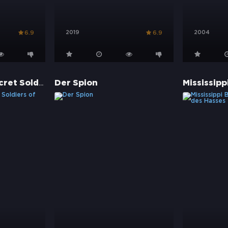
2019
2004
6.9
6.9
13 Hours: The Secret Soldiers of Benghazi
Der Spion