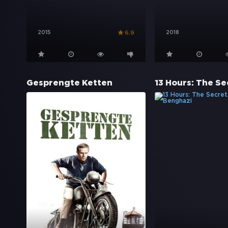
2015
2018
6.9
Gesprengte Ketten