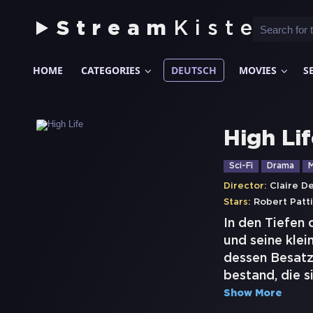
Stream
Kiste
HOME
CATEGORIES
DEUTSCH
MOVIES
S
High Lif
Sci-Fi
Drama
M
Director:
Claire D
Stars:
Robert Patt
In den Tiefen
und seine kle
dessen Besatzu
bestand, die s
Show More