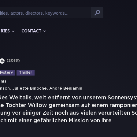
ERIES
CONTACT
e
(
2018
)
ystery
Thriller
enis
,
,
inson
Juliette Binoche
André Benjamin
 des Weltalls, weit entfernt von unserem Sonnensy
ine Tochter Willow gemeinsam auf einem ramponier
ng vor einiger Zeit noch aus vielen verurteilten 
ich mit einer gefährlichen Mission von ihre
...