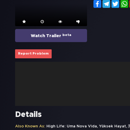
Facebook
Telegram
Twitt
beta
Watch Trailer
Report Problem
Details
Also Known As:
High Life: Uma Nova Vida, Yüksek Hayat,