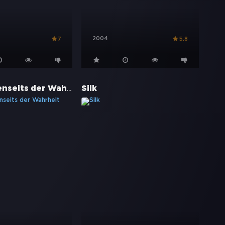
2004
7
5.8
Akte X - Jenseits der Wahrheit
Silk