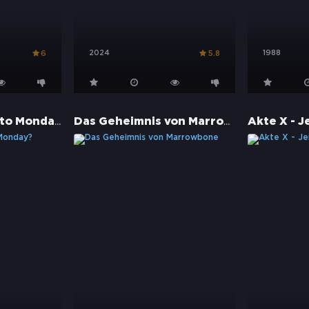
2024
1988
6
5.8
What Happened to Monday?
Das Geheimnis von Marrowbone