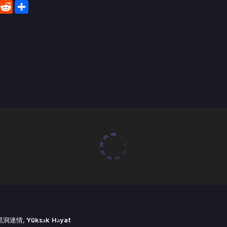
er
WhatsApp
Reddit
Share
 黑洞迷情, Yüksək Həyat