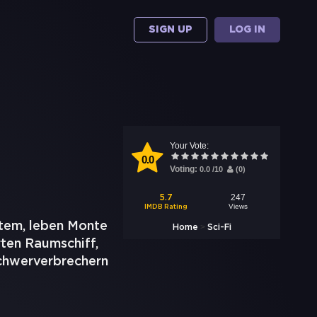
SIGN UP
LOG IN
Your Vote:
0.0
Voting:
0.0
/
10
(
0
)
247
5.7
Views
IMDB Rating
stem, leben Monte
>
Home
Sci-Fi
ten Raumschiff,
Schwerverbrechern