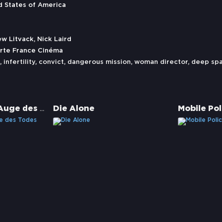
d States of America
w Litvack, Nick Laird
Arte France Cinéma
,
infertility
,
convict
,
dangerous mission
,
woman director
,
deep sp
The I Inside - Im Auge des Todes
Die Alone
Mobile Pol