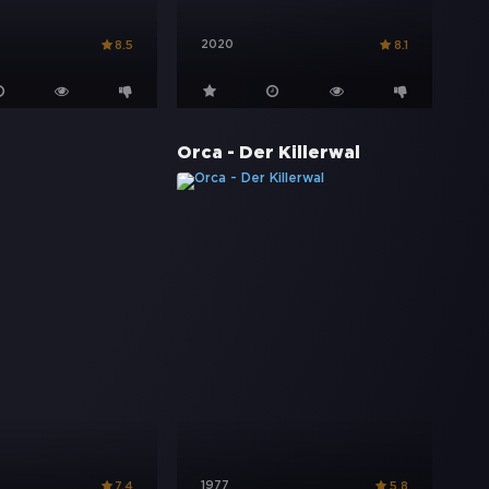
2020
8.5
8.1
Orca - Der Killerwal
1977
7.4
5.8