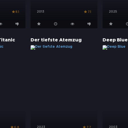
2013
2025
8.1
7.1
Titanic
Der tiefste Atemzug
Deep Blue
2023
2003
6.8
7.7