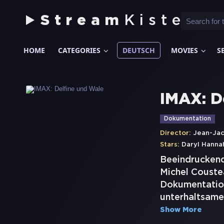
Stream
Kiste
HOME
CATEGORIES
DEUTSCH
MOVIES
S
IMAX: D
Dokumentation
Director:
Jean-Jac
Stars:
Daryl Hanna
Beeindruckend,
Michel Couste
Dokumentation
unterhaltsame
Show More