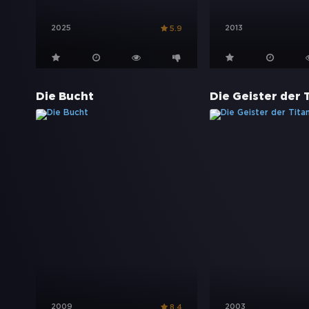
2025
2013
5.9
Die Bucht
Die Geister der 
2009
2003
8.4