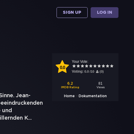
SIGN UP
LOG IN
Your Vote:
0.0
Voting:
0.0
/
10
(
0
)
81
6.2
Views
IMDB Rating
Sinne. Jean-
>
Home
Dokumentation
beeindruckenden
e und
illernden K
...