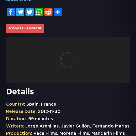
Show More
Facebook
Telegram
Twitter
WhatsApp
Reddit
Share
Report Problem
Details
Country:
Spain, France
Release Date:
2012-11-30
Duration:
99 minutes
Writers:
Jorge Arenillas, Javier Gullón, Fernando Marías
Production:
Vaca Films, Morena Films, Mandarin Films