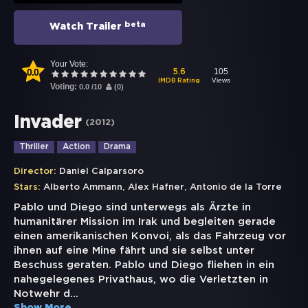
beta
Watch Trailer
Your Vote:
0.0
105
5.6
Views
IMDB Rating
Voting:
0.0
/
10
(
0
)
Invader
(
2012
)
Thriller
Action
Drama
Director:
Daniel Calparsoro
,
,
Stars:
Alberto Ammann
Alex Hafner
Antonio de la Torre
Pablo und Diego sind unterwegs als Ärzte in
humanitärer Mission im Irak und begleiten gerade
einen amerikanischen Konvoi, als das Fahrzeug vor
ihnen auf eine Mine fährt und sie selbst unter
Beschuss geraten. Pablo und Diego fliehen in ein
nahegelegenes Privathaus, wo die Verletzten in
Notwehr d
...