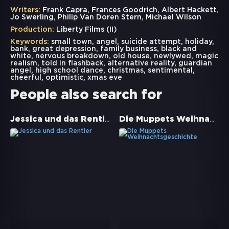
Writers:
Frank Capra, Frances Goodrich, Albert Hackett,
Jo Swerling, Philip Van Doren Stern, Michael Wilson
Production:
Liberty Films (II)
Keywords:
small town
,
angel
,
suicide attempt
,
holiday
,
bank
,
great depression
,
family business
,
black and
white
,
nervous breakdown
,
old house
,
newlywed
,
magic
realism
,
told in flashback
,
alternative reality
,
guardian
angel
,
high school dance
,
christmas
,
sentimental
,
cheerful
,
optimistic
,
xmas eve
People also search for
Jessica und das Rentier
Die Muppets Weihnachtsgeschichte