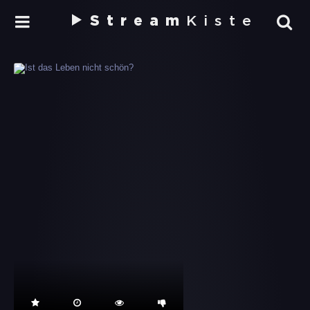
Stream
Kiste