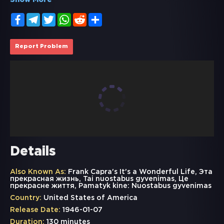
Show More
Facebook
Telegram
Twitter
WhatsApp
Reddit
Share
Report Problem
Details
Also Known As:
Frank Capra's It's a Wonderful Life, Эта
прекрасная жизнь, Tai nuostabus gyvenimas, Це
прекрасне життя, Pamatyk kine: Nuostabus gyvenimas
Country:
United States of America
Release Date:
1946-01-07
Duration:
130 minutes