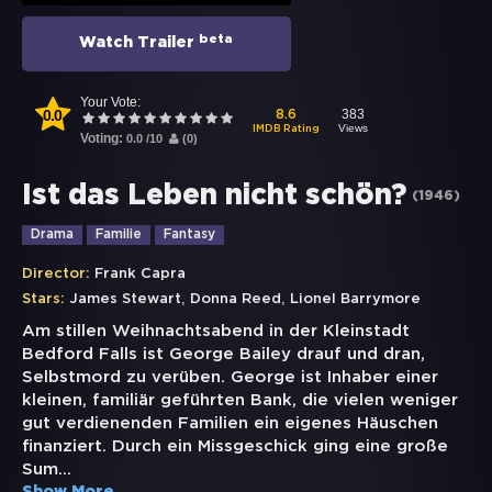
beta
Watch Trailer
Your Vote:
0.0
383
8.6
Views
IMDB Rating
Voting:
0.0
/
10
(
0
)
Ist das Leben nicht schön?
(
1946
)
Drama
Familie
Fantasy
Director:
Frank Capra
,
,
Stars:
James Stewart
Donna Reed
Lionel Barrymore
Am stillen Weihnachtsabend in der Kleinstadt
Bedford Falls ist George Bailey drauf und dran,
Selbstmord zu verüben. George ist Inhaber einer
kleinen, familiär geführten Bank, die vielen weniger
gut verdienenden Familien ein eigenes Häuschen
finanziert. Durch ein Missgeschick ging eine große
Sum
...