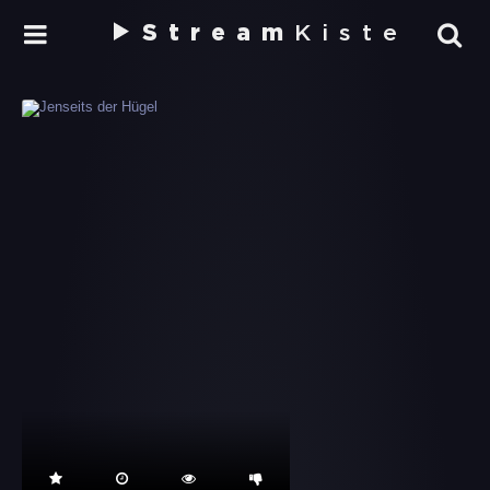
Stream
Kiste