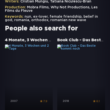
Writers:
Cristian Mungiu, Tatiana Niculescu-Bran
Production:
Mobra Films, Why Not Productions, Les
Films du Fleuve
Keywords:
nun
,
ex-lover
,
female friendship
,
belief in
god
,
romania
,
orthodox
,
romanian new wave
People also search for
4 Monate, 3 Wochen und 2 Tage
Book Club – Das Beste kommt noch
2007
2018
7.9
6.1