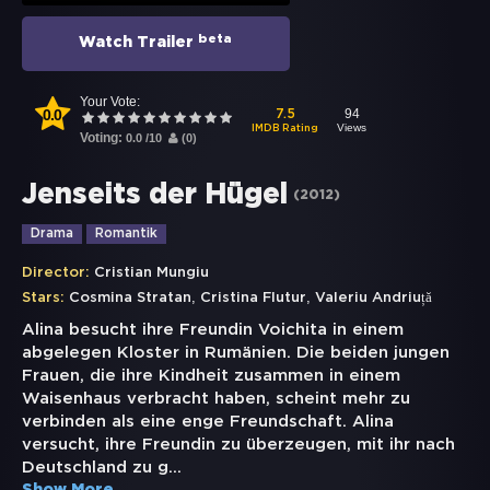
beta
Watch Trailer
Your Vote:
0.0
94
7.5
Views
IMDB Rating
Voting:
0.0
/
10
(
0
)
Jenseits der Hügel
(
2012
)
Drama
Romantik
Director:
Cristian Mungiu
,
,
Stars:
Cosmina Stratan
Cristina Flutur
Valeriu Andriuță
Alina besucht ihre Freundin Voichita in einem
abgelegen Kloster in Rumänien. Die beiden jungen
Frauen, die ihre Kindheit zusammen in einem
Waisenhaus verbracht haben, scheint mehr zu
verbinden als eine enge Freundschaft. Alina
versucht, ihre Freundin zu überzeugen, mit ihr nach
Deutschland zu g
...