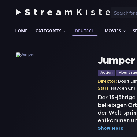
Stream
Kiste
HOME
CATEGORIES
DEUTSCH
MOVIES
S
Jumper
Action
Abenteue
Director:
Doug Li
Stars:
Hayden Chri
Der 15-jährige
beliebigen Ort
der Welt sprin
entkommen und
Show More