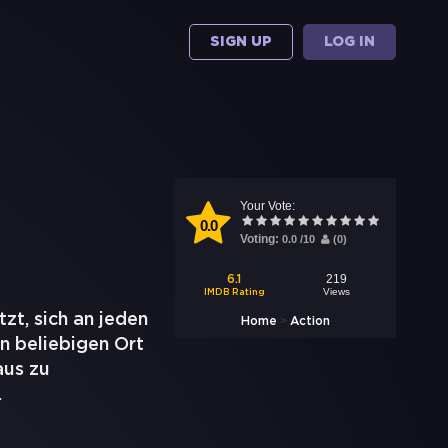
SIGN UP
LOG IN
Your Vote:
0.0
Voting:
0.0
/
10
(
0
)
219
6.1
Views
IMDB Rating
tzt, sich an jeden
>
Home
Action
n beliebigen Ort
aus zu
.