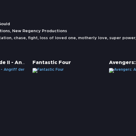
Gould
tions, New Regency Productions
tation
,
chase
,
fight
,
loss of loved one
,
motherly love
,
super power
Star Wars: Episode II - Angriff der Klonkrieger
Fantastic Four
Avengers: