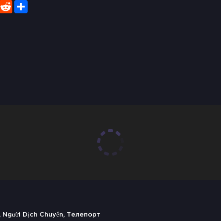
er
WhatsApp
Reddit
Share
Người Dịch Chuyển, Телепорт