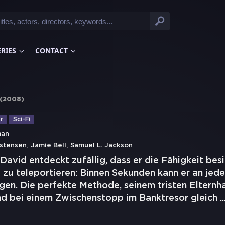
ERIES
CONTACT
(
2008
)
r
Sci-Fi
man
,
,
stensen
Jamie Bell
Samuel L. Jackson
 David entdeckt zufällig, dass er die Fähigkeit besi
 zu teleportieren: Binnen Sekunden kann er an jede
gen. Die perfekte Methode, seinem tristen Elternh
 bei einem Zwischenstopp im Banktresor gleich
..