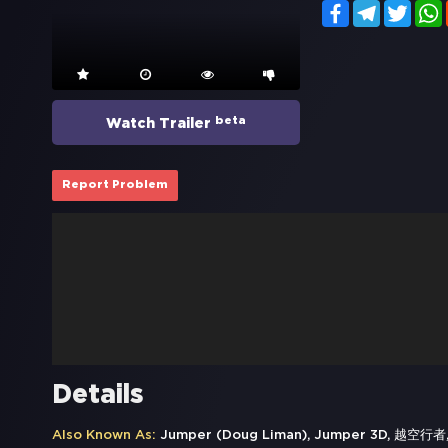
Facebook
Telegram
Twitt
beta
Watch Trailer
Report Problem
Details
Also Known As:
Jumper (Doug Liman), Jumper 3D, 越空行者, 