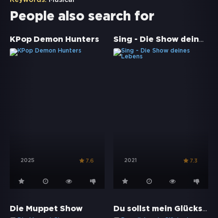
Keywords:
Musical
People also search for
Sing - Die Show deines Lebens
KPop Demon Hunters
2025
2021
7.6
7.3
Du sollst mein Glücksstern sein
Die Muppet Show