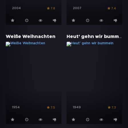
2004
2007
7.8
7.4
Heut’ gehn wir bummeln
Weiße Weihnachten
1954
1949
7.5
7.3