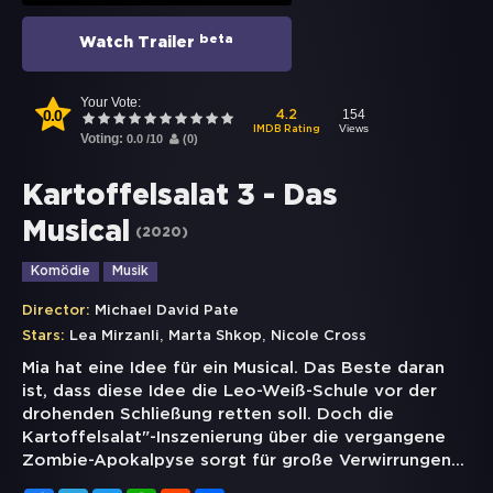
beta
Watch Trailer
Your Vote:
0.0
154
4.2
Views
IMDB Rating
Voting:
0.0
/
10
(
0
)
Kartoffelsalat 3 - Das
Musical
(
2020
)
Komödie
Musik
Director:
Michael David Pate
,
,
Stars:
Lea Mirzanli
Marta Shkop
Nicole Cross
Mia hat eine Idee für ein Musical. Das Beste daran
ist, dass diese Idee die Leo-Weiß-Schule vor der
drohenden Schließung retten soll. Doch die
Kartoffelsalat"-Inszenierung über die vergangene
Zombie-Apokalpyse sorgt für große Verwirrungen...