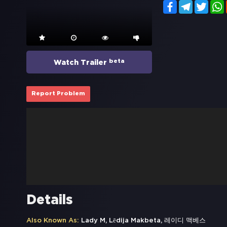
Facebook
Telegram
Twitt
beta
Watch Trailer
Report Problem
Details
Also Known As:
Lady M, Lēdija Makbeta, 레이디 맥베스