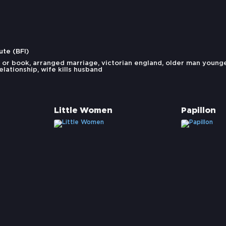
ute (BFI)
 or book
,
arranged marriage
,
victorian england
,
older man younge
elationship
,
wife kills husband
Little Women
Papillon