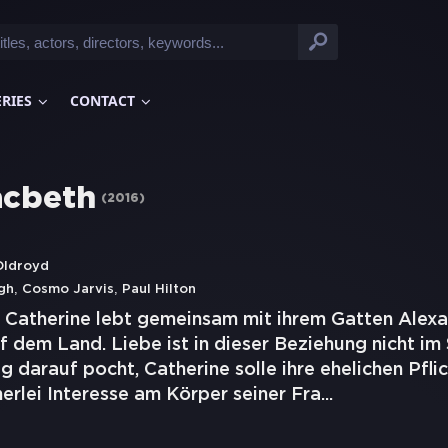
ERIES
CONTACT
acbeth
(
2016
)
Oldroyd
,
,
gh
Cosmo Jarvis
Paul Hilton
: Catherine lebt gemeinsam mit ihrem Gatten Alex
f dem Land. Liebe ist in dieser Beziehung nicht im
g darauf pocht, Catherine solle ihre ehelichen Pflic
erlei Interesse am Körper seiner Fra
...