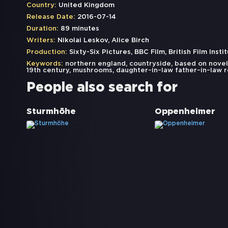
Country:
United Kingdom
Release Date:
2016-07-14
Duration:
89 minutes
Writers:
Nikolai Leskov, Alice Birch
Production:
Sixty-Six Pictures, BBC Film, British Film Instit
Keywords:
northern england
,
countryside
,
based on novel
19th century
,
mushrooms
,
daughter–in–law father–in–law r
People also search for
Sturmhöhe
Oppenheimer