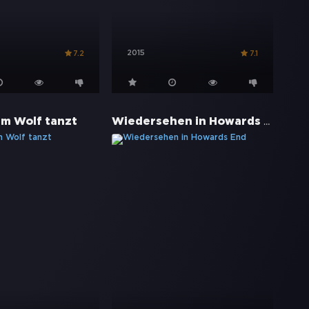
2015
7.2
7.1
Wiedersehen in Howards End
em Wolf tanzt