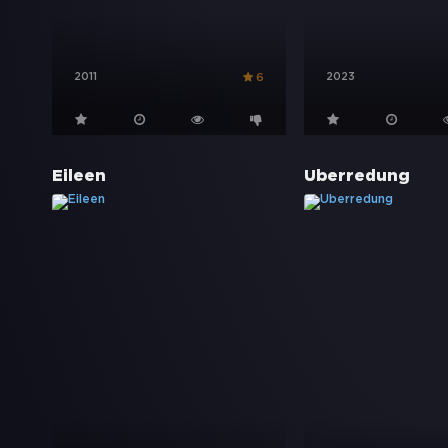
2011
2023
6
Eileen
Überredung