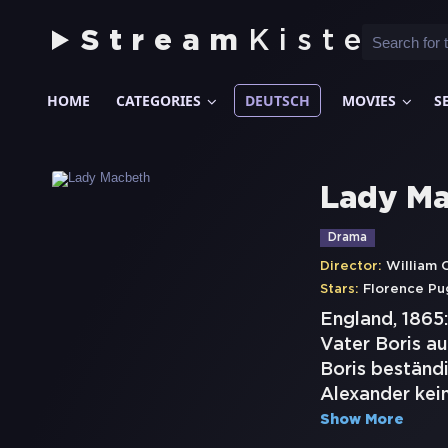
Stream
Kiste
HOME
CATEGORIES
DEUTSCH
MOVIES
S
Lady M
Drama
Director:
William 
Stars:
Florence Pu
England, 1865
Vater Boris au
Boris beständi
Alexander kein
Show More