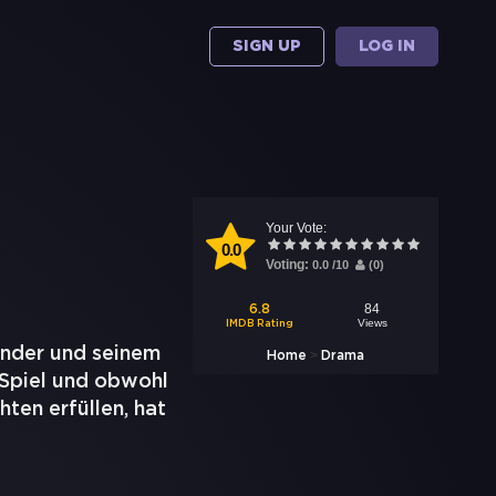
SIGN UP
LOG IN
Your Vote:
0.0
Voting:
0.0
/
10
(
0
)
84
6.8
Views
IMDB Rating
ander und seinem
>
Home
Drama
 Spiel und obwohl
hten erfüllen, hat