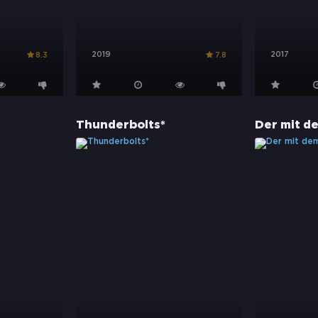
2019
2017
8.3
7.8
Thunderbolts*
Der mit d