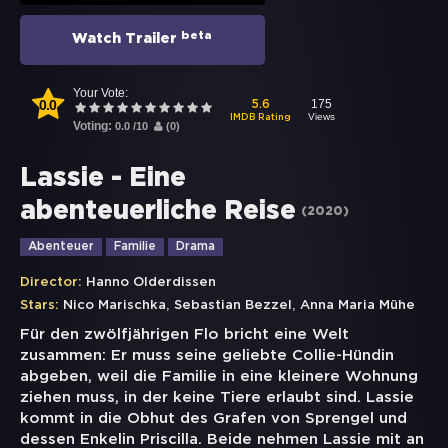
beta
Watch Trailer
Your Vote:
0.0
175
5.6
Views
IMDB Rating
Voting:
0.0
/
10
(
0
)
Lassie - Eine
abenteuerliche Reise
(
2020
)
Abenteuer
Familie
Drama
Director:
Hanno Olderdissen
,
,
Stars:
Nico Marischka
Sebastian Bezzel
Anna Maria Mühe
Für den zwölfjährigen Flo bricht eine Welt
zusammen: Er muss seine geliebte Collie-Hündin
abgeben, weil die Familie in eine kleinere Wohnung
ziehen muss, in der keine Tiere erlaubt sind. Lassie
kommt in die Obhut des Grafen von Sprengel und
dessen Enkelin Priscilla. Beide nehmen Lassie mit an