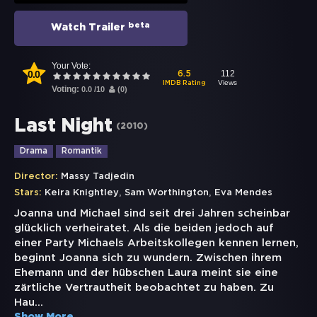
beta
Watch Trailer
Your Vote:
0.0
112
6.5
Views
IMDB Rating
Voting:
0.0
/
10
(
0
)
Last Night
(
2010
)
Drama
Romantik
Director:
Massy Tadjedin
,
,
Stars:
Keira Knightley
Sam Worthington
Eva Mendes
Joanna und Michael sind seit drei Jahren scheinbar
glücklich verheiratet. Als die beiden jedoch auf
einer Party Michaels Arbeitskollegen kennen lernen,
beginnt Joanna sich zu wundern. Zwischen ihrem
Ehemann und der hübschen Laura meint sie eine
zärtliche Vertrautheit beobachtet zu haben. Zu
Hau
...