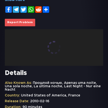
Show More
Facebook
Telegram
Twitter
WhatsApp
Reddit
Share
Report Problem
Details
Also Known As:
Прошлой ночью, Apenas uma noite,
Una sola noche, La última noche, Last Night - Nur eine
Nacht
Country:
United States of America, France
Release Date:
2010-02-16
Duration:
90 minutes