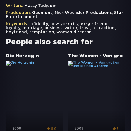
Writers:
Massy Tadjedin
Production:
Gaumont, Nick Wechsler Productions, Star
Entertainment
Keywords:
infidelity
,
new york city
,
ex-girlfriend
,
loyalty
,
marriage
,
business
,
writer
,
trust
,
attraction
,
boyfriend
,
temptation
,
woman director
People also search for
The Women - Von großen und kleinen Affären
Die Herzogin
2008
2008
6.9
5