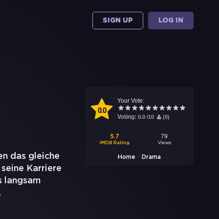
SIGN UP
LOG IN
Your Vote:
0.0
Voting:
0.0
/
10
(
0
)
79
5.7
Views
IMDB Rating
en das gleiche
>
Home
Drama
 seine Karriere
s langsam
.