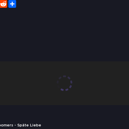
er
WhatsApp
Reddit
Share
loomers - Späte Liebe