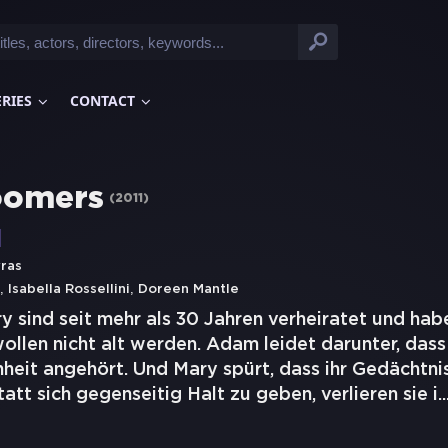
ERIES
CONTACT
oomers
(
2011
)
vras
,
,
Isabella Rossellini
Doreen Mantle
 sind seit mehr als 30 Jahren verheiratet und hab
ollen nicht alt werden. Adam leidet darunter, dass
heit angehört. Und Mary spürt, dass ihr Gedächtni
tatt sich gegenseitig Halt zu geben, verlieren sie i
..