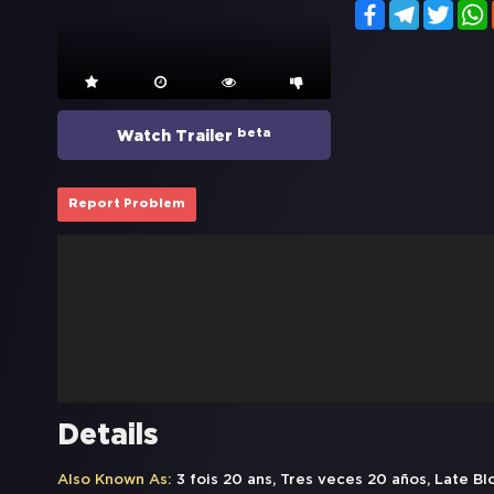
Facebook
Telegram
Twitt
beta
Watch Trailer
Report Problem
Details
Also Known As:
3 fois 20 ans, Tres veces 20 años, Late B