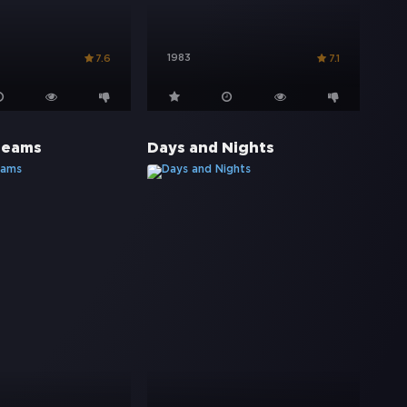
1983
7.6
7.1
reams
Days and Nights