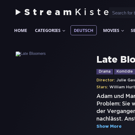
Stream
Kiste
HOME
CATEGORIES
DEUTSCH
MOVIES
S
Late Bl
Drama
Komödie
Director:
Julie Ga
Stars:
William Hurt
Adam und Mary
Problem: Sie w
der Vergangen
nachlässt. Ans
Show More