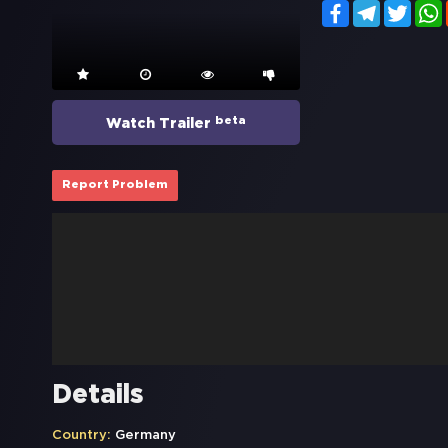
Facebook
Telegram
Twitt
beta
Watch Trailer
Report Problem
Details
Country:
Germany