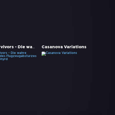
Street Survivors - Die wahre Geschichte des Flugzeugabsturzes von Lynyrd Skynyrd
Casanova Variations