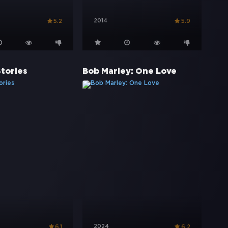
2014
5.2
5.9
Stories
Bob Marley: One Love
2024
6.1
6.2