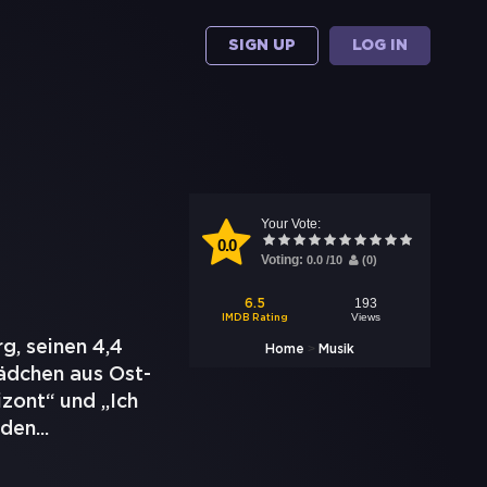
SIGN UP
LOG IN
Your Vote:
0.0
Voting:
0.0
/
10
(
0
)
193
6.5
Views
IMDB Rating
, seinen 4,4
>
Home
Musik
ädchen aus Ost-
zont“ und „Ich
nden
...