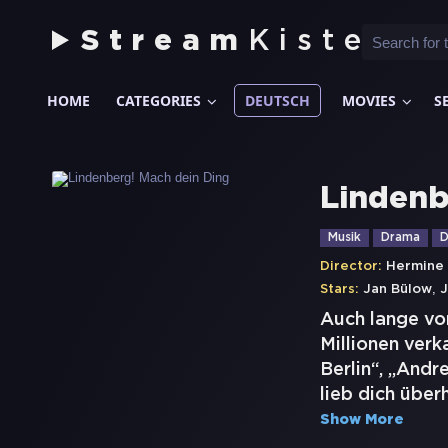
Stream
Kiste
HOME
CATEGORIES
DEUTSCH
MOVIES
S
Lindenb
Musik
Drama
D
Director:
Hermine
,
Stars:
Jan Bülow
J
Auch lange vo
Millionen ver
Berlin“, „Andr
lieb dich übe
Show More