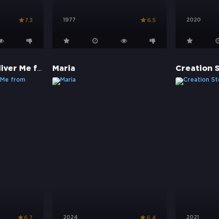
1977
2020
7.3
6.5
Springsteen: Deliver Me from Nowhere
Maria
Creation 
2024
2021
6.7
6.4