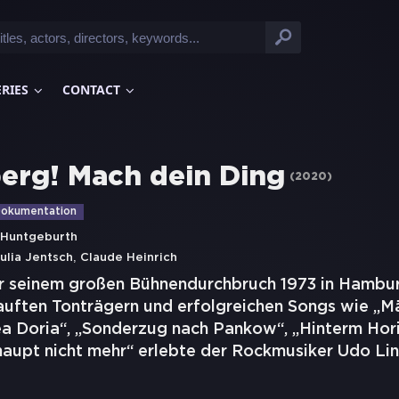
ERIES
CONTACT
erg! Mach dein Ding
(
2020
)
okumentation
 Huntgeburth
,
ulia Jentsch
Claude Heinrich
r seinem großen Bühnendurchbruch 1973 in Hamburg
kauften Tonträgern und erfolgreichen Songs wie „M
ea Doria“, „Sonderzug nach Pankow“, „Hinterm Hori
rhaupt nicht mehr“ erlebte der Rockmusiker Udo Li