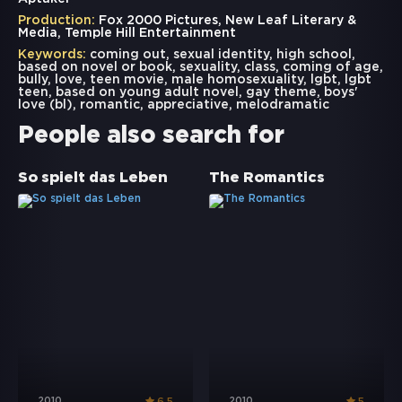
Production:
Fox 2000 Pictures, New Leaf Literary &
Media, Temple Hill Entertainment
Keywords:
coming out
,
sexual identity
,
high school
,
based on novel or book
,
sexuality
,
class
,
coming of age
,
bully
,
love
,
teen movie
,
male homosexuality
,
lgbt
,
lgbt
teen
,
based on young adult novel
,
gay theme
,
boys'
love (bl)
,
romantic
,
appreciative
,
melodramatic
People also search for
So spielt das Leben
The Romantics
2010
2010
6.5
5