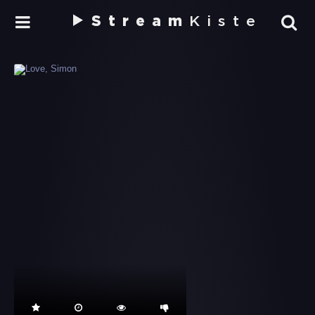
Stream
Kiste