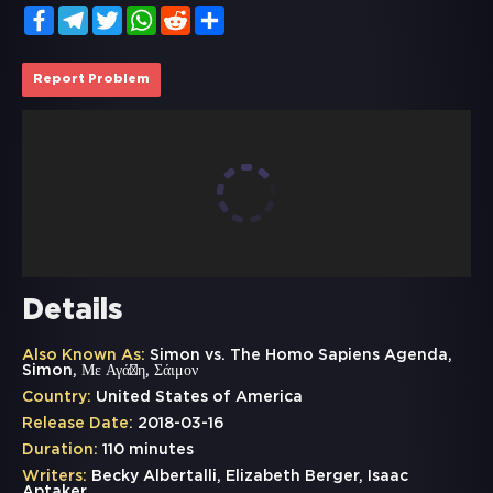
Facebook
Telegram
Twitter
WhatsApp
Reddit
Share
Report Problem
Details
Also Known As:
Simon vs. The Homo Sapiens Agenda,
Simon, Με Αγάπη, Σάιμον
Country:
United States of America
Release Date:
2018-03-16
Duration:
110 minutes
Writers:
Becky Albertalli, Elizabeth Berger, Isaac
Aptaker