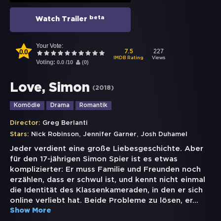
beta
Watch Trailer
Your Vote:
0.0
227
7.5
Views
IMDB Rating
Voting:
0.0
/
10
(
0
)
Love, Simon
(
2018
)
Komödie
Drama
Romantik
Director:
Greg Berlanti
,
,
Stars:
Nick Robinson
Jennifer Garner
Josh Duhamel
Jeder verdient eine große Liebesgeschichte. Aber
für den 17-jährigen Simon Spier ist es etwas
komplizierter: Er muss Familie und Freunden noch
erzählen, dass er schwul ist, und kennt nicht einmal
die Identität des Klassenkameraden, in den er sich
online verliebt hat. Beide Probleme zu lösen, er
...
Show More