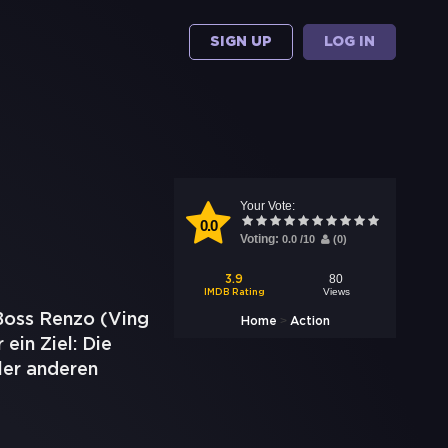
SIGN UP
LOG IN
Your Vote:
0.0
Voting:
0.0
/
10
(
0
)
80
3.9
Views
IMDB Rating
-Boss Renzo (Ving
>
Home
Action
ein Ziel: Die
ler anderen