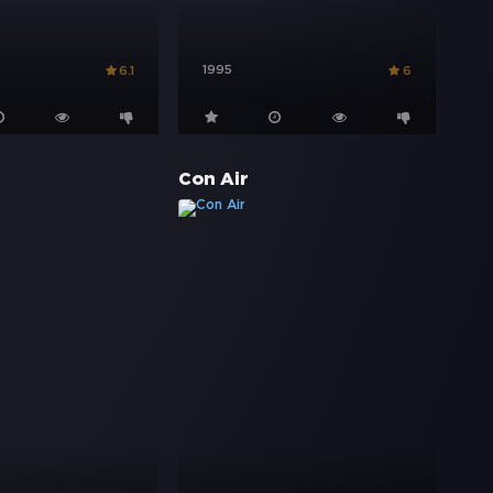
1995
6.1
6
Con Air