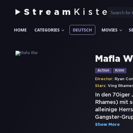
Stream
Kiste
HOME
CATEGORIES
DEUTSCH
MOVIES
S
Mafia W
Action
Krimi
Director:
Ryan Co
Stars:
Ving Rhame
In den 70iger 
Rhames) mit se
alleinige Herr
Gangster-Grup
Show More