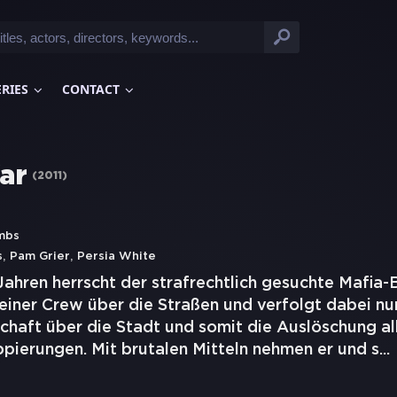
ERIES
CONTACT
ar
(
2011
)
mbs
,
,
s
Pam Grier
Persia White
Jahren herrscht der strafrechtlich gesuchte Mafia
iner Crew über die Straßen und verfolgt dabei nur 
schaft über die Stadt und somit die Auslöschung al
pierungen. Mit brutalen Mitteln nehmen er und s
...