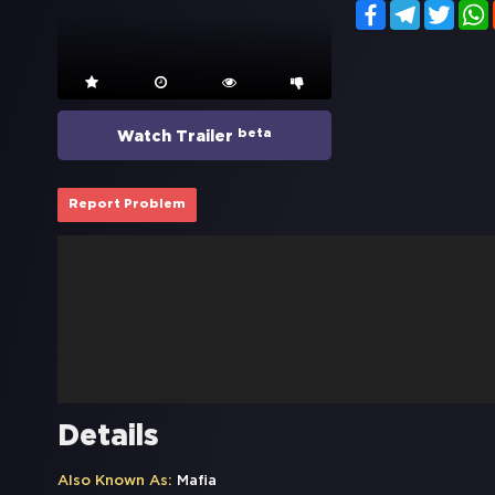
Facebook
Telegram
Twitt
beta
Watch Trailer
Report Problem
Details
Also Known As:
Mafia