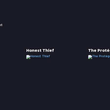
nt
Honest Thief
The Prot