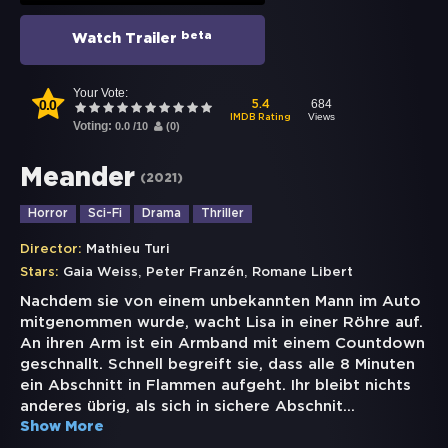
beta
Watch Trailer
Your Vote:
0.0
684
5.4
Views
IMDB Rating
Voting:
0.0
/
10
(
0
)
Meander
(
2021
)
Horror
Sci-Fi
Drama
Thriller
Director:
Mathieu Turi
,
,
Stars:
Gaia Weiss
Peter Franzén
Romane Libert
Nachdem sie von einem unbekannten Mann im Auto
mitgenommen wurde, wacht Lisa in einer Röhre auf.
An ihren Arm ist ein Armband mit einem Countdown
geschnallt. Schnell begreift sie, dass alle 8 Minuten
ein Abschnitt in Flammen aufgeht. Ihr bleibt nichts
anderes übrig, als sich in sichere Abschnit
...
Show More