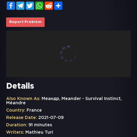
Facebook
Telegram
Twitter
WhatsApp
Reddit
Share
Report Problem
Details
Also Known As:
Меандр, Meander - Survival Instinct,
Méandre
Country:
France
Release Date:
2021-07-09
Duration:
91 minutes
Writers:
Mathieu Turi