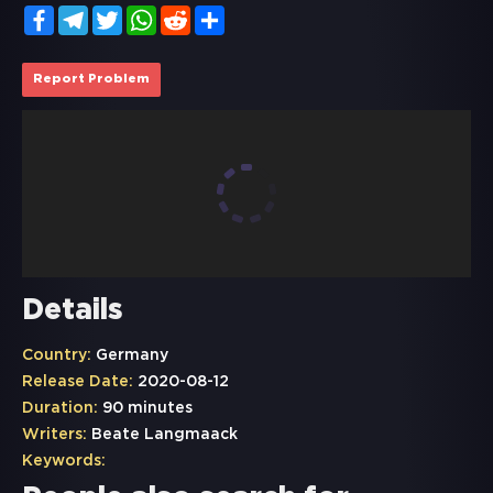
Facebook
Telegram
Twitter
WhatsApp
Reddit
Share
Report Problem
Details
Country:
Germany
Release Date:
2020-08-12
Duration:
90 minutes
Writers:
Beate Langmaack
Keywords: