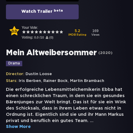
beta
Watch Trailer
Your Vote:
0.0
169
5.2
Views
IMDB Rating
Voting:
0.0
/
10
(
0
)
Mein Altweibersommer
(
2020
)
Drama
Director:
Dustin Loose
,
,
Stars:
Iris Berben
Rainer Bock
Martin Brambach
Die erfolgreiche Lebensmittelchemikerin Ebba hat
einen schrecklichen Traum, in dem sie ein gesundes
Bärenjunges zur Welt bringt. Das ist für sie ein Wink
des Schicksals, dass in ihrem Leben etwas nicht in
Ordnung ist. Eigentlich sind sie und ihr Mann Markus
privat und beruflich ein gutes Team.
...
Show More