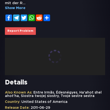
mit der R
...
Show More
Facebook
Telegram
Twitter
WhatsApp
Reddit
Share
Report Problem
Details
Also Known As:
Entre Irmãs, Édesnégyes, Ha'ahot shel
ahot'ha, Siostra twojej siostry, Tvoje sestre sestra
Country:
United States of America
Release Date:
2011-06-29