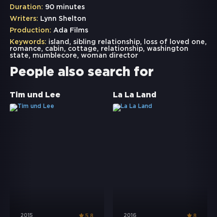
Duration:
90 minutes
Writers:
Lynn Shelton
Production:
Ada Films
Keywords:
island
,
sibling relationship
,
loss of loved one
,
romance
,
cabin
,
cottage
,
relationship
,
washington
state
,
mumblecore
,
woman director
People also search for
Tim und Lee
La La Land
2015
2016
5.8
8