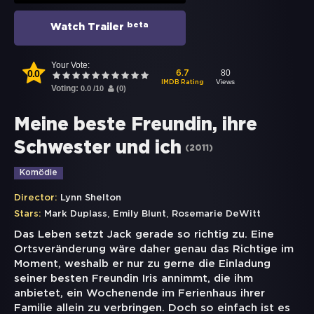
beta
Watch Trailer
Your Vote:
0.0
80
6.7
Views
IMDB Rating
Voting:
0.0
/
10
(
0
)
Meine beste Freundin, ihre
Schwester und ich
(
2011
)
Komödie
Director:
Lynn Shelton
,
,
Stars:
Mark Duplass
Emily Blunt
Rosemarie DeWitt
Das Leben setzt Jack gerade so richtig zu. Eine
Ortsveränderung wäre daher genau das Richtige im
Moment, weshalb er nur zu gerne die Einladung
seiner besten Freundin Iris annimmt, die ihm
anbietet, ein Wochenende im Ferienhaus ihrer
Familie allein zu verbringen. Doch so einfach ist es