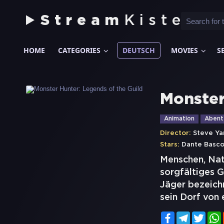
Stream
Kiste
HOME
CATEGORIES
DEUTSCH
MOVIES
S
Monster
Animation
Abent
Director:
Steve Y
Stars:
Dante Basc
Menschen, Natu
sorgfältiges G
Jäger bezeichn
sein Dorf von
Facebook
Telegram
Twitt