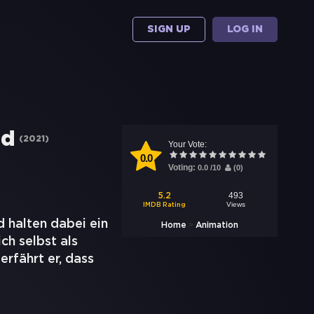
SIGN UP
LOG IN
ld
(
2021
)
Your Vote:
0.0
Voting:
0.0
/
10
(
0
)
493
5.2
Views
IMDB Rating
d halten dabei ein
>
Home
Animation
ch selbst als
rfährt er, dass