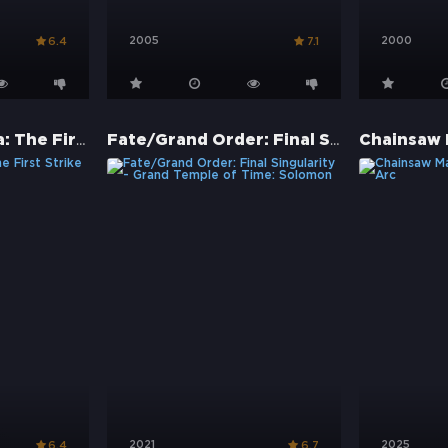
2005
2000
6.4
7.1
Tales of Vesperia: The First Strike
Fate/Grand Order: Final Singularity - Grand Temple of Time: Solomon
2021
2025
6.4
6.7