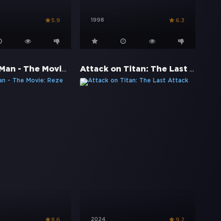
1998
5.9
6.3
Chainsaw Man - The Movie: Reze Arc
Attack on Titan: The Last Attack
2024
8.6
9.2