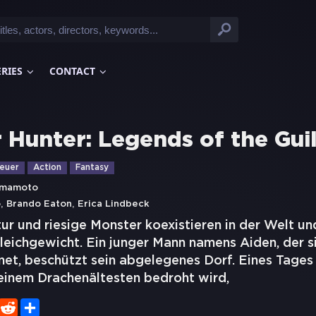
ERIES
CONTACT
 Hunter: Legends of the Gui
euer
Action
Fantasy
amamoto
,
,
o
Brando Eaton
Erica Lindbeck
r und riesige Monster koexistieren in der Welt un
leichgewicht. Ein junger Mann namens Aiden, der si
et, beschützt sein abgelegenes Dorf. Eines Tages e
 einem Drachenältesten bedroht wird,
er
WhatsApp
Reddit
Share