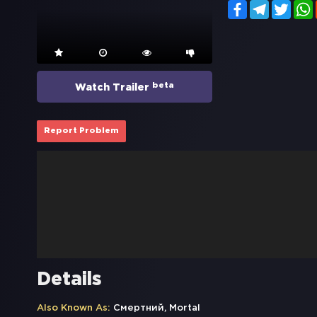
Facebook
Telegram
Twitt
beta
Watch Trailer
Report Problem
Details
Also Known As:
Смертний, Mortal