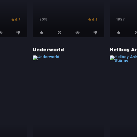
2018
1997
6.7
6.3
Underworld