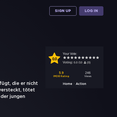
SIGN UP
LOG IN
Your Vote:
0.0
Voting:
0.0
/
10
(
0
)
246
5.9
Views
IMDB Rating
ügt, die er nicht
>
Home
Action
versteckt, tötet
 der jungen