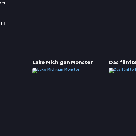
dom
til
Lake Michigan Monster
Das fünft