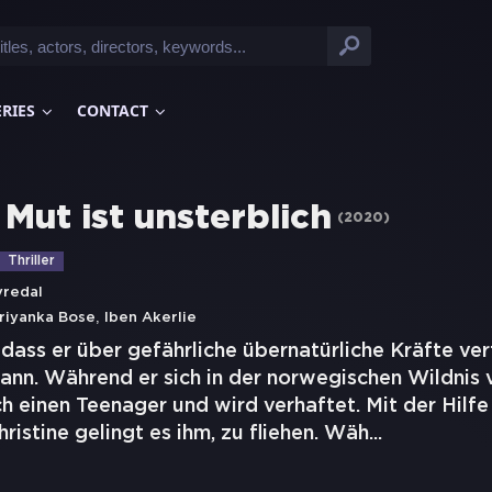
ERIES
CONTACT
 Mut ist unsterblich
(
2020
)
Thriller
vredal
,
riyanka Bose
Iben Akerlie
 dass er über gefährliche übernatürliche Kräfte verf
kann. Während er sich in der norwegischen Wildnis 
ch einen Teenager und wird verhaftet. Mit der Hilfe
ristine gelingt es ihm, zu fliehen. Wäh
...