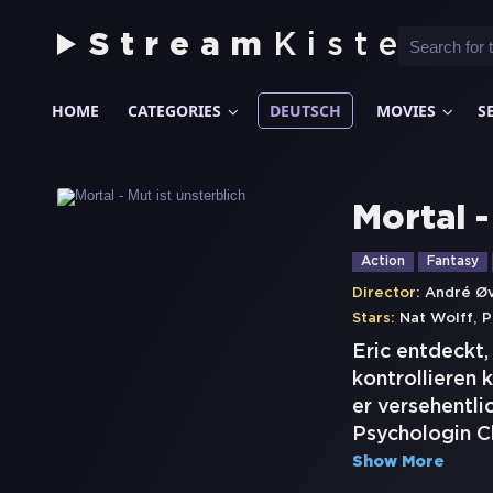
Stream
Kiste
HOME
CATEGORIES
DEUTSCH
MOVIES
S
Mortal -
Action
Fantasy
Director:
André Ø
,
Stars:
Nat Wolff
P
Eric entdeckt,
kontrollieren 
er versehentli
Psychologin Ch
Show More