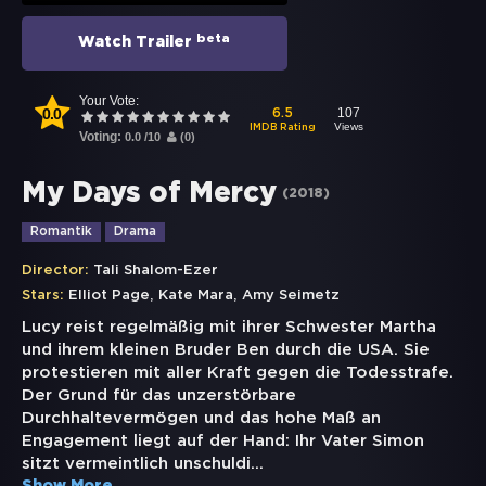
beta
Watch Trailer
Your Vote:
0.0
107
6.5
Views
IMDB Rating
Voting:
0.0
/
10
(
0
)
My Days of Mercy
(
2018
)
Romantik
Drama
Director:
Tali Shalom-Ezer
,
,
Stars:
Elliot Page
Kate Mara
Amy Seimetz
Lucy reist regelmäßig mit ihrer Schwester Martha
und ihrem kleinen Bruder Ben durch die USA. Sie
protestieren mit aller Kraft gegen die Todesstrafe.
Der Grund für das unzerstörbare
Durchhaltevermögen und das hohe Maß an
Engagement liegt auf der Hand: Ihr Vater Simon
sitzt vermeintlich unschuldi
...