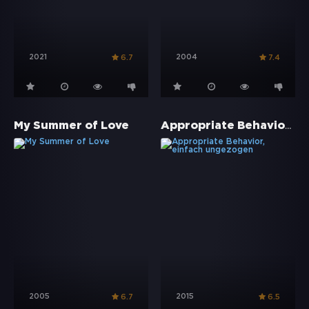
2021
2004
6.7
7.4
Appropriate Behavior, einfach ungezogen
My Summer of Love
2005
2015
6.7
6.5