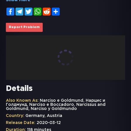
Show More
Facebook
Telegram
Twitter
WhatsApp
Reddit
Share
Report Problem
Details
Also Known As:
Narciso e Goldmund, Нарцис и
Голдмунд, Narciso e Boccadoro, Narcissus and
Goldmund, Narciso y Goldmundo
Country:
Germany, Austria
Release Date:
2020-03-12
Duration:
118 minutes