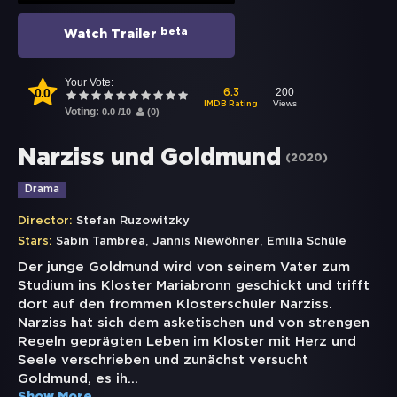
beta
Watch Trailer
Your Vote:
0.0
200
6.3
Views
IMDB Rating
Voting:
0.0
/
10
(
0
)
Narziss und Goldmund
(
2020
)
Drama
Director:
Stefan Ruzowitzky
,
,
Stars:
Sabin Tambrea
Jannis Niewöhner
Emilia Schüle
Der junge Goldmund wird von seinem Vater zum
Studium ins Kloster Mariabronn geschickt und trifft
dort auf den frommen Klosterschüler Narziss.
Narziss hat sich dem asketischen und von strengen
Regeln geprägten Leben im Kloster mit Herz und
Seele verschrieben und zunächst versucht
Goldmund, es ih
...