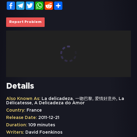
Facebook
Telegram
Twitter
WhatsApp
Reddit
Share
Report Problem
Details
Also Known As:
La delicadeza, 一吻巴黎, 爱情好意外, La
Délicatesse, A Delicadeza do Amor
Country:
France
Release Date:
2011-12-21
Duration:
109 minutes
Writers:
David Foenkinos