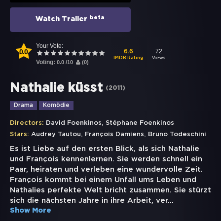
beta
Watch Trailer
Your Vote:
0.0
72
6.6
Views
IMDB Rating
Voting:
0.0
/
10
(
0
)
Nathalie küsst
(
2011
)
Drama
Komödie
,
Directors:
David Foenkinos
Stéphane Foenkinos
,
,
Stars:
Audrey Tautou
François Damiens
Bruno Todeschini
Es ist Liebe auf den ersten Blick, als sich Nathalie
und François kennenlernen. Sie werden schnell ein
Paar, heiraten und verleben eine wundervolle Zeit.
François kommt bei einem Unfall ums Leben und
Nathalies perfekte Welt bricht zusammen. Sie stürzt
sich die nächsten Jahre in ihre Arbeit, ver
...
Show More