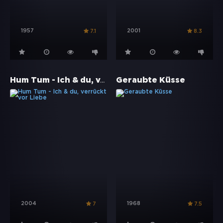
1957
2001
7.1
8.3
Hum Tum - Ich & du, verrückt vor Liebe
Geraubte Küsse
2004
1968
7
7.5