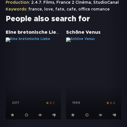
Production:
2.4.7. Films, France 2 Cinéma, StudioCanal
Keywords:
france
,
love
,
fate
,
cafe
,
office romance
People also search for
Eine bretonische Liebe
Schöne Venus
2017
1999
6.7
6.3