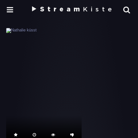
Stream
Kiste